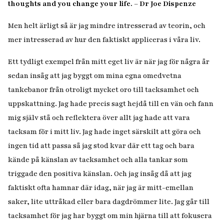
thoughts and you change your life.
– Dr Joe Dispenze
Men helt ärligt så är jag mindre intresserad av teorin, och
mer intresserad av hur den faktiskt appliceras i våra liv.
Ett tydligt exempel från mitt eget liv är när jag för några år
sedan insåg att jag byggt om mina egna omedvetna
tankebanor från otroligt mycket oro till tacksamhet och
uppskattning. Jag hade precis sagt hejdå till en vän och fann
mig själv stå och reflektera över allt jag hade att vara
tacksam för i mitt liv. Jag hade inget särskilt att göra och
ingen tid att passa så jag stod kvar där ett tag och bara
kände på känslan av tacksamhet och alla tankar som
triggade den positiva känslan. Och jag insåg då att jag
faktiskt ofta hamnar där idag, när jag är mitt-emellan
saker, lite uttråkad eller bara dagdrömmer lite. Jag går till
tacksamhet för jag har byggt om min hjärna till att fokusera