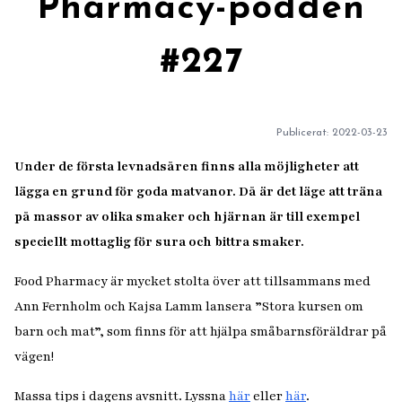
Pharmacy-podden
#227
Publicerat:
2022-03-23
Under de första levnadsåren finns alla möjligheter att
lägga en grund för goda matvanor. Då är det läge att träna
på massor av olika smaker och hjärnan är till exempel
speciellt mottaglig för sura och bittra smaker.
Food Pharmacy är mycket stolta över att tillsammans med
Ann Fernholm och Kajsa Lamm lansera ”Stora kursen om
barn och mat”, som finns för att hjälpa småbarnsföräldrar på
vägen!
Massa tips i dagens avsnitt. Lyssna
här
eller
här
.