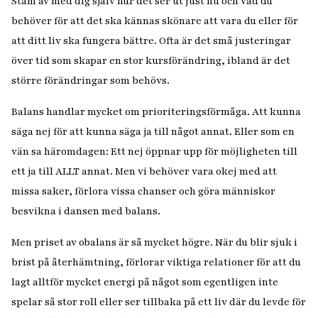
Stäm av med dig själv hur det ser ut just nu och vad du
behöver för att det ska kännas skönare att vara du eller för
att ditt liv ska fungera bättre. Ofta är det små justeringar
över tid som skapar en stor kursförändring, ibland är det
större förändringar som behövs.
Balans handlar mycket om prioriteringsförmåga. Att kunna
säga nej för att kunna säga ja till något annat. Eller som en
vän sa häromdagen:
Ett nej öppnar upp för möjligheten till
ett ja till ALLT annat.
Men vi behöver vara okej med att
missa saker, förlora vissa chanser och göra människor
besvikna i dansen med balans.
Men priset av obalans är så mycket högre. När du blir sjuk i
brist på återhämtning, förlorar viktiga relationer för att du
lagt alltför mycket energi på något som egentligen inte
spelar så stor roll eller ser tillbaka på ett liv där du levde för