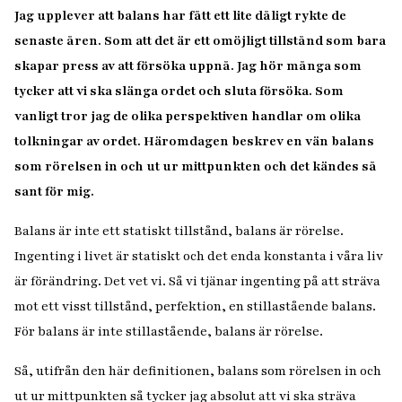
Jag upplever att balans har fått ett lite dåligt rykte de
senaste åren. Som att det är ett omöjligt tillstånd som bara
skapar press av att försöka uppnå. Jag hör många som
tycker att vi ska slänga ordet och sluta försöka. Som
vanligt tror jag de olika perspektiven handlar om olika
tolkningar av ordet. Häromdagen beskrev en vän balans
som
rörelsen in och ut ur mittpunkten
och det kändes så
sant för mig.
Balans är inte ett statiskt tillstånd, balans är rörelse.
Ingenting i livet är statiskt och det enda konstanta i våra liv
är förändring. Det vet vi. Så vi tjänar ingenting på att sträva
mot ett visst tillstånd, perfektion, en stillastående balans.
För balans är inte stillastående, balans är rörelse.
Så, utifrån den här definitionen,
balans som rörelsen in och
ut ur mittpunkten
så tycker jag absolut att vi ska sträva