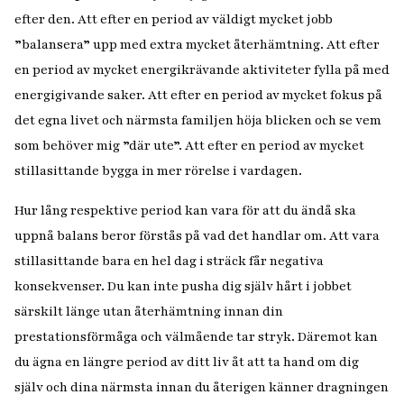
efter den. Att efter en period av väldigt mycket jobb
”balansera” upp med extra mycket återhämtning. Att efter
en period av mycket energikrävande aktiviteter fylla på med
energigivande saker. Att efter en period av mycket fokus på
det egna livet och närmsta familjen höja blicken och se vem
som behöver mig ”där ute”. Att efter en period av mycket
stillasittande bygga in mer rörelse i vardagen.
Hur lång respektive period kan vara för att du ändå ska
uppnå balans beror förstås på vad det handlar om. Att vara
stillasittande bara en hel dag i sträck får negativa
konsekvenser. Du kan inte pusha dig själv hårt i jobbet
särskilt länge utan återhämtning innan din
prestationsförmåga och välmående tar stryk. Däremot kan
du ägna en längre period av ditt liv åt att ta hand om dig
själv och dina närmsta innan du återigen känner dragningen