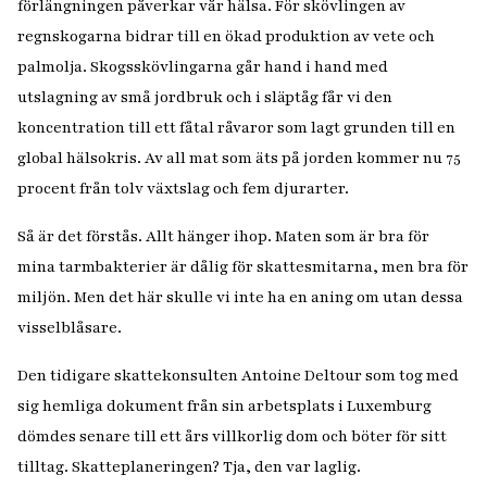
förlängningen påverkar vår hälsa. För skövlingen av
regnskogarna bidrar till en ökad produktion av vete och
palmolja. Skogsskövlingarna går hand i hand med
utslagning av små jordbruk och i släptåg får vi den
koncentration till ett fåtal råvaror som lagt grunden till en
global hälsokris. Av all mat som äts på jorden kommer nu 75
procent från tolv växtslag och fem djurarter.
Så är det förstås. Allt hänger ihop. Maten som är bra för
mina tarmbakterier är dålig för skattesmitarna, men bra för
miljön. Men det här skulle vi inte ha en aning om utan dessa
visselblåsare.
Den tidigare skattekonsulten Antoine Deltour som tog med
sig hemliga dokument från sin arbetsplats i Luxemburg
dömdes senare till ett års villkorlig dom och böter för sitt
tilltag. Skatteplaneringen? Tja, den var laglig.