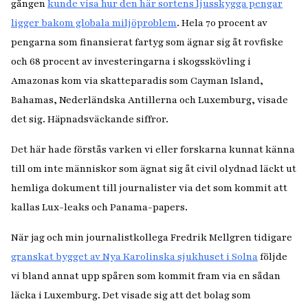
gången
kunde visa hur den här sortens ljusskygga pengar
ligger bakom globala miljöproblem
. Hela 70 procent av
pengarna som finansierat fartyg som ägnar sig åt rovfiske
och 68 procent av investeringarna i skogsskövling i
Amazonas kom via skatteparadis som Cayman Island,
Bahamas, Nederländska Antillerna och Luxemburg, visade
det sig. Häpnadsväckande siffror.
Det här hade förstås varken vi eller forskarna kunnat känna
till om inte människor som ägnat sig åt civil olydnad läckt ut
hemliga dokument till journalister via det som kommit att
kallas Lux-leaks och Panama-papers.
När jag och min journalistkollega Fredrik Mellgren tidigare
granskat bygget av Nya Karolinska sjukhuset i Solna
följde
vi bland annat upp spåren som kommit fram via en sådan
läcka i Luxemburg. Det visade sig att det bolag som