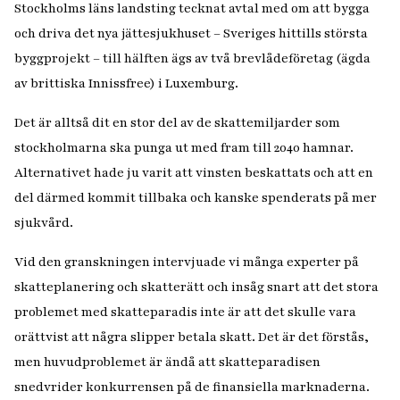
Stockholms läns landsting tecknat avtal med om att bygga
och driva det nya jättesjukhuset – Sveriges hittills största
byggprojekt – till hälften ägs av två brevlådeföretag (ägda
av brittiska Innissfree) i Luxemburg.
Det är alltså dit en stor del av de skattemiljarder som
stockholmarna ska punga ut med fram till 2040 hamnar.
Alternativet hade ju varit att vinsten beskattats och att en
del därmed kommit tillbaka och kanske spenderats på mer
sjukvård.
Vid den granskningen intervjuade vi många experter på
skatteplanering och skatterätt och insåg snart att det stora
problemet med skatteparadis inte är att det skulle vara
orättvist att några slipper betala skatt. Det är det förstås,
men huvudproblemet är ändå att skatteparadisen
snedvrider konkurrensen på de finansiella marknaderna.