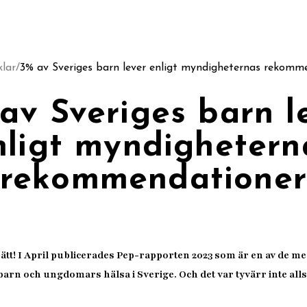
klar
/
3% av Sveriges barn lever enligt myndigheternas rekomm
av Sveriges barn l
nligt myndighetern
rekommendatione
t rätt! I April publicerades Pep-rapporten 2023 som är en av de m
arn och ungdomars hälsa i Sverige. Och det var tyvärr inte alls