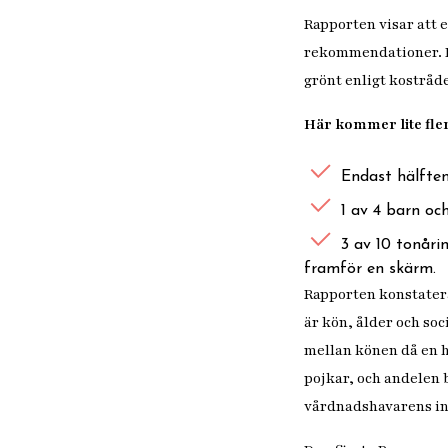
Rapporten visar att 
rekommendationer. B
grönt enligt kostråd
Här kommer lite fler
Endast hälften 
1 av 4 barn oc
3 av 10 tonåri
framför en skärm.
Rapporten konstatera
är kön, ålder och soc
mellan könen då en h
pojkar, och andelen
vårdnadshavarens i