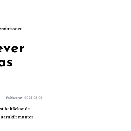
endationer
ever
as
r
Publicerat:
2023-05-05
est heltäckande
 särskilt munter