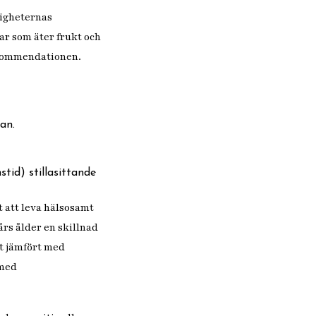
digheternas
r som äter frukt och
rekommendationen.
an.
tid) stillasittande
t att leva hälsosamt
års ålder en skillnad
et jämfört med
 med