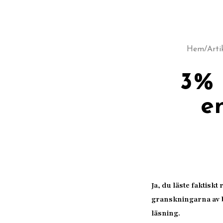
Hem
/
Arti
3% 
e
Ja, du läste faktisk
granskningarna av b
läsning.