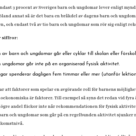
endast 3 procent av Sveriges barn och ungdomar lever enligt myn
land annat så är det bara en bråkdel av dagens barn och ungdoma
en, och endast två av tio barn och ungdomar som rör sig enligt 
 siffror:
av barn och ungdomar går eller cyklar till skolan eller förskol
h ungdomar går inte på en organiserad fysisk aktivitet.
ngar spenderar dagligen fem timmar eller mer (utanför lektions
r att faktorer som spelar en avgörande roll för barnens möjlighe
ioekonomiska är faktorer. Till exempel så syns det redan vid fyra 
ögre andel flickor inte når rekommendationen för fysisk aktivit
 barn och ungdomar som går på en regelbunden aktivitet sjunker
nkomstnivå.