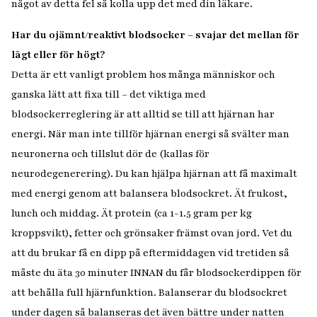
något av detta fel så kolla upp det med din läkare.
Har du ojämnt/reaktivt blodsocker – svajar det mellan för
lågt eller för högt?
Detta är ett vanligt problem hos många människor och
ganska lätt att fixa till – det viktiga med
blodsockerreglering är att alltid se till att hjärnan har
energi. När man inte tillför hjärnan energi så svälter man
neuronerna och tillslut dör de (kallas för
neurodegenerering). Du kan hjälpa hjärnan att få maximalt
med energi genom att balansera blodsockret. Ät frukost,
lunch och middag. Ät protein (ca 1-1.5 gram per kg
kroppsvikt), fetter och grönsaker främst ovan jord. Vet du
att du brukar få en dipp på eftermiddagen vid tretiden så
måste du äta 30 minuter INNAN du får blodsockerdippen för
att behålla full hjärnfunktion. Balanserar du blodsockret
under dagen så balanseras det även bättre under natten