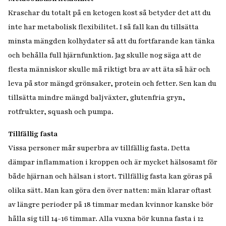
Kraschar du totalt på en ketogen kost så betyder det att du
inte har metabolisk flexibilitet. I så fall kan du tillsätta
minsta mängden kolhydater så att du fortfarande kan tänka
och behålla full hjärnfunktion. Jag skulle nog säga att de
flesta människor skulle må riktigt bra av att äta så här och
leva på stor mängd grönsaker, protein och fetter. Sen kan du
tillsätta mindre mängd baljväxter, glutenfria gryn,
rotfrukter, squash och pumpa.
Tillfällig fasta
Vissa personer mår superbra av tillfällig fasta. Detta
dämpar inflammation i kroppen och är mycket hälsosamt för
både hjärnan och hälsan i stort. Tillfällig fasta kan göras på
olika sätt. Man kan göra den över natten: män klarar oftast
av längre perioder på 18 timmar medan kvinnor kanske bör
hålla sig till 14-16 timmar. Alla vuxna bör kunna fasta i 12