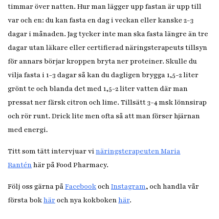
timmar över natten. Hur man lägger upp fastan är upp till
var och en: du kan fasta en dag i veckan eller kanske 2-3
dagar i månaden. Jag tycker inte man ska fasta längre än tre
dagar utan läkare eller certifierad näringsterapeuts tillsyn
för annars börjar kroppen bryta ner proteiner. Skulle du
vilja fasta i 1-3 dagar så kan du dagligen brygga 1,5-2 liter
grönt te och blanda det med 1,5-2 liter vatten där man
pressat ner färsk citron och lime. Tillsätt 3-4 msk lönnsirap
och rör runt. Drick lite men ofta så att man förser hjärnan
med energi.
Titt som tätt intervjuar vi
näringsterapeuten Maria
Rantén
här på Food Pharmacy.
Följ oss gärna på
Facebook
och
Instagram
, och handla vår
första bok
här
och nya kokboken
här
.