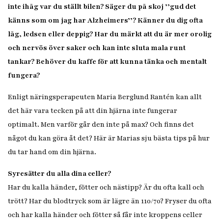
inte ihåg var du ställt bilen? Säger du på skoj ’’gud det
känns som om jag har Alzheimers’’? Känner du dig ofta
låg, ledsen eller deppig? Har du märkt att du är mer orolig
och nervös över saker och kan inte sluta mala runt
tankar? Behöver du kaffe för att kunna tänka och mentalt
fungera?
Enligt näringsperapeuten Maria Berglund Rantén kan allt
det här vara tecken på att din hjärna inte fungerar
optimalt. Men varför går den inte på max? Och finns det
något du kan göra åt det? Här är Marias sju bästa tips på hur
du tar hand om din hjärna.
Syresätter du alla dina celler?
Har du kalla händer, fötter och nästipp? Är du ofta kall och
trött? Har du blodtryck som är lägre än 110/70? Fryser du ofta
och har kalla händer och fötter så får inte kroppens celler