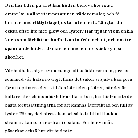
Den här tiden på året kan huden behöva lite extra
omtanke. Kallare temperaturer, väderomslag och få
timmar med riktigt dagsljus tar ut sin rätt. Längtar du
också efter lite mer glow och lyster? Här tipsar vi om enkla
knep som förbättrar hudhälsan inifrån och ut, och om tre
spännande hudvårdsmärken med en holistisk syn på
skönhet.
Vår hudhälsa styrs av en mängd olika faktorer men, precis
som med vår hälsa i övrigt, finns det saker vi själva kan göra
för att optimera den. Vid den här tiden på året, när det är
kallare ute och inomhusluften ofta är torr, har huden inte de
bästa förutsättningarna för att kännas återfuktad och full av
lyster. För mycket stress kan också leda till att huden
stramar, känns torr och är i obalans. För hur vi mår,
påverkar också hur vår hud mår.