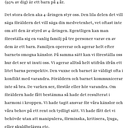
(95% av dig) är ett barn på 4 år.
Det stora delen aka 4-åringen styr oss. Den lila delen det vill
säga föräldern det vill säga din medvetenhet, vet oftast inte
om att den är styrd av 4-åringen. Egentligen kan man
föreställa sig en vanlig familj på tre personer varav en av
dem är ett barn. Familjen opererar och agerar helt efter
barnets omogna känslor. På samma sätt kan vi föreställa oss
hur det ser ut inuti oss. Vi agerar alltså helt utifrån ifrån ett
litet barns perspektiv. Den vuxne och barnet är väldigt ofta i
konflikt med varandra. Föräldern och barnet kommunicerar
inte så bra. De varken ser, förstår eller hör varandra. Om
föräldern hade fått bestämma så hade det resulterat i
harmoni i kroppen. Vi hade tagit ansvar för våra känslor och
våra behov på ett rent och tydligt sätt. Vi hade fått det vi
behövde utan att manipulera, förminska, kritisera, ljuga,
eller skuldbelägga etc.