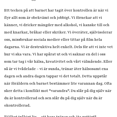
Ett tecken på att barnet har tagit över kontrollen är när vi
flyr allt som är obekvämt och jobbigt. Vi förnekar att vi
känner, vi dricker mängder med alkohol, vi kanske till och
med knarkar, bråkar eller skriker. Vi överäter, självisolerar
oss, missbrukar sociala medier eller tittar på film hela
dagarna. Vi är destruktiva helt enkelt. Dels för att vi inte vet
hur vi ska vara. Vi har spårat ut och vi saknar en del i oss
som tar tag i vår hälsa, kreativitet och vårt välmående. Eller
så är vi tvådelade – vi är sunda, tränar äter hälsosamt ena
dagen och andra dagen tappar vi det totalt. Detta uppstår
när föräldern och barnet bestämmer lite varannan dag. Ofta
sker detta i konflikt mot ”varandra”. Du slår på dig själv när
du är kontrollerad och sen slår du på dig själv när du är
okontrollerad.
“Vilket tråkigt liv – att bara tränar och äta nyttigt”