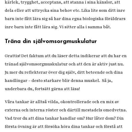
kärlek, trygghet, acceptans, att stanna i sina känslor, att
dela eller att uttrycka sina behov etc. Lika lite som ditt inre
barn inte fått lära sig så har dina egna biologiska föräldrars
inre barn inte fått lära sig. Vi sitter alla i samma båt.
Träna din självomsorgmuskulatur
Grattis! Det faktum att du läser detta indikerar att du har en
tränad
självomsorgmuskulatur
och att den är aktiv just nu.
Ju mer du reflekterar över dig själv, ditt beteende och dina
handlingar – desto starkare blir denna muskel. Så ja,
underbara du, fortsätt gärna att läsa!
Våra tankar är alltså vilda, okontrollerade och en mix av
externa och interna röster och därtill mestadels omedvetna.
Vad tror du att dina tankar handlar om? Hur låter dom? Din
första övning är att försöka höra dina tankar och förstå att