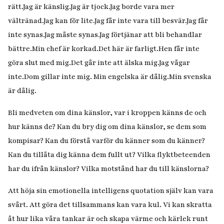
rätt.
Jag är känslig.
Jag är tjock.
Jag borde vara mer
vältränad.
Jag kan för lite.
Jag får inte vara till besvär.
Jag får
inte synas.
Jag måste synas.
Jag förtjänar att bli behandlar
bättre.
Min chef är korkad.
Det här är farligt.
Hen får inte
göra slut med mig.
Det går inte att älska mig.
Jag vågar
inte.
Dom gillar inte mig.
Min engelska är dålig.
Min svenska
är dålig.
Bli medveten om dina känslor, var i kroppen känns de och
hur känns de? Kan du bry dig om dina känslor, se dem som
kompisar? Kan du förstå varför du känner som du känner?
Kan du tillåta dig känna dem fullt ut? Vilka flyktbeteenden
har du ifrån känslor? Vilka motstånd har du till känslorna?
Att höja sin emotionella intelligens quotation själv kan vara
svårt. Att göra det tillsammans kan vara kul. Vi kan skratta
åt hur lika våra tankar är och skapa värme och kärlek runt