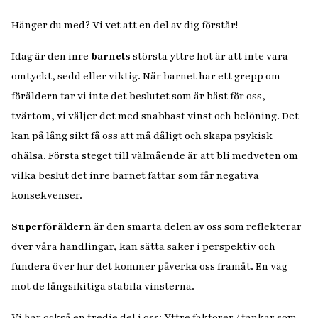
Hänger du med? Vi vet att en del av dig förstår!
Idag är den inre
barnets
största yttre hot är att inte vara
omtyckt, sedd eller viktig. När barnet har ett grepp om
föräldern tar vi inte det beslutet som är bäst för oss,
tvärtom, vi väljer det med snabbast vinst och belöning. Det
kan på lång sikt få oss att må dåligt och skapa psykisk
ohälsa. Första steget till välmående är att bli medveten om
vilka beslut det inre barnet fattar som får negativa
konsekvenser.
Superföräldern
är den smarta delen av oss som reflekterar
över våra handlingar, kan sätta saker i perspektiv och
fundera över hur det kommer påverka oss framåt. En väg
mot de långsikitiga stabila vinsterna.
Vi har också en tredje del i oss: Yttre faktorer / tankar som