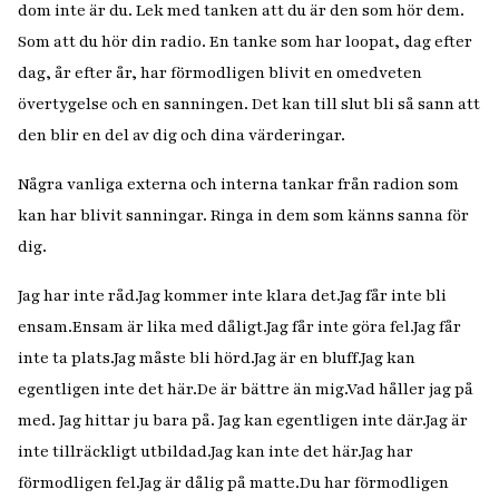
dom inte är du. Lek med tanken att du är den som hör dem.
Som att du hör din radio. En tanke som har loopat, dag efter
dag, år efter år, har förmodligen blivit en omedveten
övertygelse och en sanningen. Det kan till slut bli så sann att
den blir en del av dig och dina värderingar.
Några vanliga externa och interna tankar från radion som
kan har blivit sanningar. Ringa in dem som känns sanna för
dig.
Jag har inte råd.
Jag kommer inte klara det.
Jag får inte bli
ensam.
Ensam är lika med dåligt.
Jag får inte göra fel.
Jag får
inte ta plats.
Jag måste bli hörd.
Jag är en bluff.
Jag kan
egentligen inte det här.
De är bättre än mig.
Vad håller jag på
med. Jag hittar ju bara på. Jag kan egentligen inte där.
Jag är
inte tillräckligt utbildad.
Jag kan inte det här.
Jag har
förmodligen fel.
Jag är dålig på matte.
Du har förmodligen