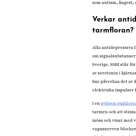
som autism, ångest, 
Verkar anti
tarmfloran?
Alla antidepressiva 
om signalsubstanser
Sverige. SSRI står f
av serotonin i hjärna
hur påverkas det av
elektriska impulser 
I en
nyligen publicer
tarmen och att stimu
möss och visar med v
vagusnerven blockera