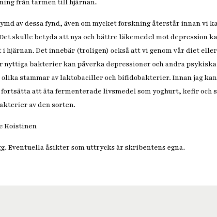
ning från tarmen till hjärnan.
prymd av dessa fynd, även om mycket forskning återstår innan vi ka
et skulle betyda att nya och bättre läkemedel mot depression ka
i hjärnan. Det innebär (troligen) också att vi genom vår diet eller
r nyttiga bakterier kan påverka depressioner och andra psykiska 
 olika stammar av laktobaciller och bifidobakterier. Innan jag ka
i fortsätta att äta fermenterade livsmedel som yoghurt, kefir och
akterier av den sorten.
e Koistinen
ägg. Eventuella åsikter som uttrycks är skribentens egna.