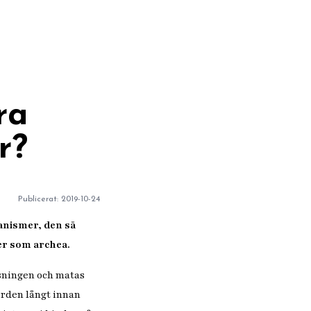
ra
r?
Publicerat:
2019-10-24
ganismer, den så
er som archea.
ssningen och matas
rden långt innan