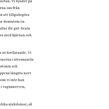
biotan. Vi bjuder på
rna oss från
s att tillgodogöra
har dessutom en
llar för gut-brain
ra med hjärnan och
 ut fortfarande. Vi
nerna i stressaxeln
rotonin och
oppens längsta nerv
som vi inte kan
r i vagusnerven,
olika sjukdomar, så