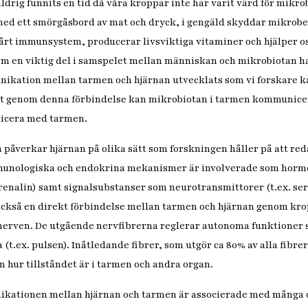
drig funnits en tid då våra kroppar inte har varit värd för mikro
med ett smörgåsbord av mat och dryck, i gengäld skyddar mikrobe
vårt immunsystem, producerar livsviktiga vitaminer och hjälper os
Som en viktig del i samspelet mellan människan och mikrobiotan 
kation mellan tarmen och hjärnan utvecklats som vi forskare ka
att genom denna förbindelse kan mikrobiotan i tarmen kommunice
icera med tarmen.
 påverkar hjärnan på olika sätt som forskningen håller på att reda
mmunologiska och endokrina mekanismer är involverade som hormo
adrenalin) samt signalsubstanser som neurotransmittorer (t.ex. se
också en direkt förbindelse mellan tarmen och hjärnan genom kr
nerven. De utgående nervfibrerna reglerar autonoma funktioner 
 (t.ex. pulsen). Inåtledande fibrer, som utgör ca 80% av alla fibre
an hur tillståndet är i tarmen och andra organ.
ikationen mellan hjärnan och tarmen är associerade med många 