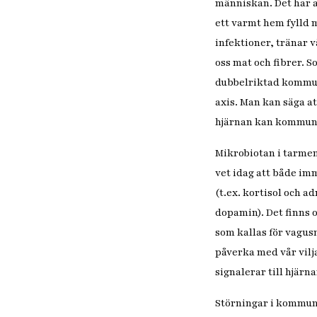
människan. Det har al
ett varmt hem fylld 
infektioner, tränar 
oss mat och fibrer. 
dubbelriktad kommuni
axis. Man kan säga 
hjärnan kan kommun
Mikrobiotan i tarmen
vet idag att både i
(t.ex. kortisol och 
dopamin). Det finns 
som kallas för vagus
påverka med vår vilja
signalerar till hjärn
Störningar i kommun