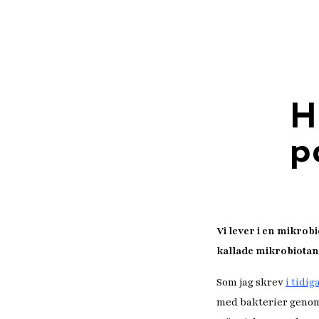
H
p
Vi lever i en mikrob
kallade mikrobiotan
Som jag skrev
i tidig
med bakterier genom