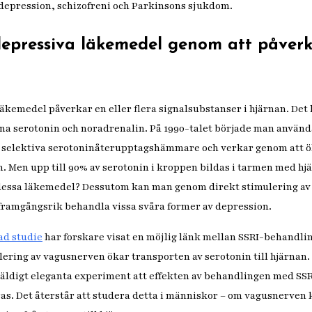
depression, schizofreni och Parkinsons sjukdom.
depressiva läkemedel genom att påver
läkemedel påverkar en eller flera signalsubstanser i hjärnan. Det 
na serotonin och noradrenalin. På 1990-talet började man använd
ör selektiva serotoninåterupptagshämmare och verkar genom att ö
n. Men upp till 90% av serotonin i kroppen bildas i tarmen med hj
 dessa läkemedel? Dessutom kan man genom direkt stimulering a
framgångsrik behandla vissa svåra former av depression.
ad studie
har forskare visat en möjlig länk mellan SSRI-behandlin
lering av vagusnerven ökar transporten av serotonin till hjärnan.
äldigt eleganta experiment att effekten av behandlingen med SS
s. Det återstår att studera detta i människor – om vagusnerven 