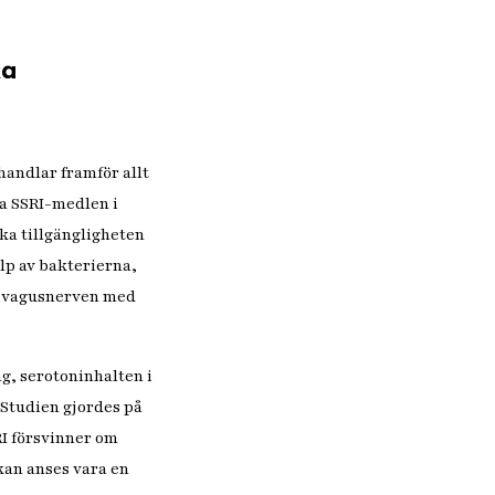
ka
handlar framför allt
a SSRI-medlen i
ka tillgängligheten
älp av bakterierna,
v vagusnerven med
g, serotoninhalten i
 Studien gjordes på
RI försvinner om
kan anses vara en