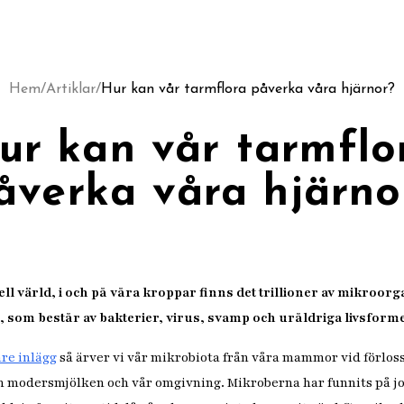
Hem
/
Artiklar
/
Hur kan vår tarmflora påverka våra hjärnor?
ur kan vår tarmflo
åverka våra hjärno
iell värld, i och på våra kroppar finns det trillioner av mikroor
, som består av bakterier, virus, svamp och uråldriga livsform
are inlägg
så ärver vi vår mikrobiota från våra mammor vid förlo
 modersmjölken och vår omgivning. Mikroberna har funnits på jo