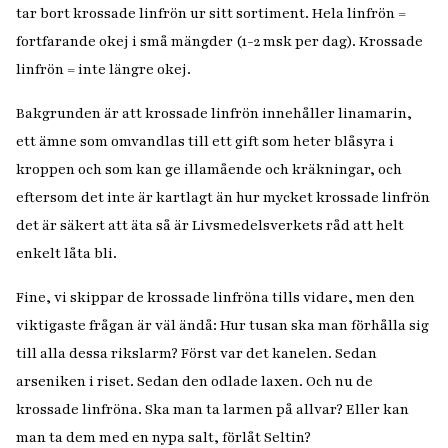
tar bort krossade linfrön ur sitt sortiment. Hela linfrön =
fortfarande okej i små mängder (1-2 msk per dag). Krossade
linfrön = inte längre okej.
Bakgrunden är att krossade linfrön innehåller
linamarin
,
ett ämne som omvandlas till ett gift som heter
blåsyra
i
kroppen och som kan ge illamående och kräkningar, och
eftersom det inte är kartlagt än hur mycket krossade linfrön
det är säkert att äta så är Livsmedelsverkets råd att helt
enkelt låta bli.
Fine, vi skippar de krossade linfröna tills vidare, men den
viktigaste frågan är väl ändå: Hur tusan ska man förhålla sig
till alla dessa rikslarm? Först var det kanelen. Sedan
arseniken i riset. Sedan den odlade laxen. Och nu de
krossade linfröna. Ska man ta larmen på allvar? Eller kan
man ta dem med en nypa salt, förlåt Seltin?