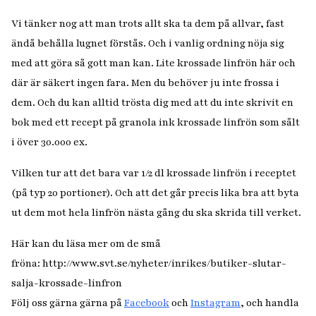
Vi tänker nog att man trots allt ska ta dem på allvar, fast
ändå behålla lugnet förstås. Och i vanlig ordning nöja sig
med att göra så gott man kan. Lite krossade linfrön här och
där är säkert ingen fara. Men du behöver ju inte frossa i
dem. Och du kan alltid trösta dig med att du inte skrivit en
bok med ett recept på granola ink krossade linfrön som sålt
i över 30.000 ex.
Vilken tur att det bara var 1/2 dl krossade linfrön i receptet
(på typ 20 portioner). Och att det går precis lika bra att byta
ut dem mot hela linfrön nästa gång du ska skrida till verket.
Här kan du läsa mer om de små
fröna: http://www.svt.se/nyheter/inrikes/butiker-slutar-
salja-krossade-linfron
Följ oss gärna gärna på
Facebook
och
Instagram
, och handla