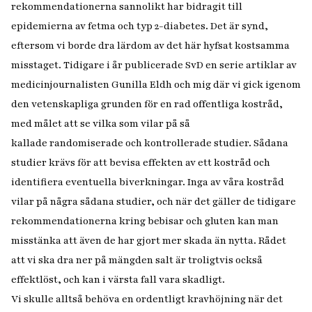
rekommendationerna sannolikt har bidragit till
epidemierna av fetma och typ 2-diabetes. Det är synd,
eftersom vi borde dra lärdom av det här hyfsat kostsamma
misstaget. Tidigare i år publicerade SvD en serie artiklar av
medicinjournalisten Gunilla Eldh och mig där vi gick igenom
den vetenskapliga grunden för en rad offentliga kostråd,
med målet att se vilka som vilar på så
kallade randomiserade och kontrollerade studier. Sådana
studier krävs för att bevisa effekten av ett kostråd och
identifiera eventuella biverkningar. Inga av våra kostråd
vilar på några sådana studier, och när det gäller de tidigare
rekommendationerna kring bebisar och gluten kan man
misstänka att även de har gjort mer skada än nytta. Rådet
att vi ska dra ner på mängden salt är troligtvis också
effektlöst, och kan i värsta fall vara skadligt.
Vi skulle alltså behöva en ordentligt kravhöjning när det