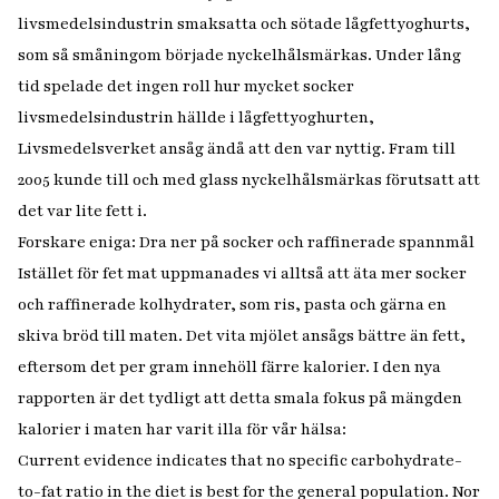
livsmedelsindustrin smaksatta och sötade lågfettyoghurts,
som så småningom började nyckelhålsmärkas. Under lång
tid spelade det ingen roll hur mycket socker
livsmedelsindustrin hällde i lågfettyoghurten,
Livsmedelsverket ansåg ändå att den var nyttig. Fram till
2005 kunde till och med glass nyckelhålsmärkas förutsatt att
det var lite fett i.
Forskare eniga: Dra ner på socker och raffinerade spannmål
Istället för fet mat uppmanades vi alltså att äta mer socker
och raffinerade kolhydrater, som ris, pasta och gärna en
skiva bröd till maten. Det vita mjölet ansågs bättre än fett,
eftersom det per gram innehöll färre kalorier. I den nya
rapporten är det tydligt att detta smala fokus på mängden
kalorier i maten har varit illa för vår hälsa:
Current evidence indicates that no specific carbohydrate-
to-fat ratio in the diet is best for the general population. Nor