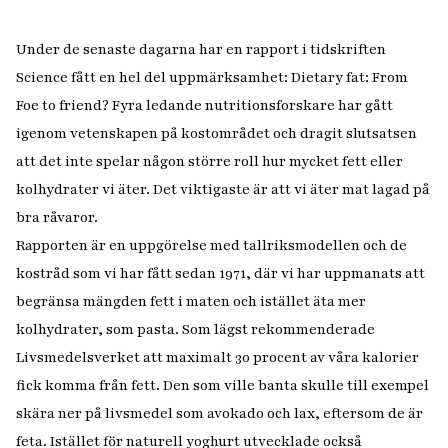
Under de senaste dagarna har en rapport i tidskriften
Science fått en hel del uppmärksamhet: Dietary fat: From
Foe to friend? Fyra ledande nutritionsforskare har gått
igenom vetenskapen på kostområdet och dragit slutsatsen
att det inte spelar någon större roll hur mycket fett eller
kolhydrater vi äter. Det viktigaste är att vi äter mat lagad på
bra råvaror.
Rapporten är en uppgörelse med tallriksmodellen och de
kostråd som vi har fått sedan 1971, där vi har uppmanats att
begränsa mängden fett i maten och istället äta mer
kolhydrater, som pasta. Som lägst rekommenderade
Livsmedelsverket att maximalt 30 procent av våra kalorier
fick komma från fett. Den som ville banta skulle till exempel
skära ner på livsmedel som avokado och lax, eftersom de är
feta. Istället för naturell yoghurt utvecklade också