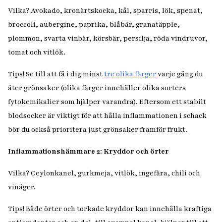
Vilka?
Avokado, kronärtskocka, kål, sparris, lök, spenat,
broccoli, aubergine, paprika, blåbär, granatäpple,
plommon, svarta vinbär, körsbär, persilja, röda vindruvor,
tomat och vitlök.
Tips! Se
till att få i dig minst
tre olika färger
varje gång du
äter grönsaker (olika färger innehåller olika sorters
fytokemikalier som hjälper varandra). Eftersom ett stabilt
blodsocker är viktigt för att hålla inflammationen i schack
bör du också prioritera just grönsaker framför frukt.
Inflammationshämmare 2: Kryddor och örter
Vilka? C
eylonkanel, gurkmeja, vitlök, ingefära, chili och
vinäger.
Tips!
Både örter och torkade kryddor kan innehålla kraftiga