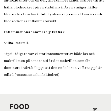
antioxidanter och en del, till exempel kanel, hjälper till att
hålla blodsockret på en stabil nivå. Även vinäger håller
blodsockret i schack. Inte fy skam eftersom ett varierande
blodsocker är inflammatoriskt.
Inflammationshämmare 3: Fet fisk
Vilka?
Makrill.
Tips!
Tidigare var vi storkonsumenter av både lax och
makrill men på senare tid är det makrillen som får
dominera i vårt kök pga att den enda laxen vi får tag på är
odlad (=massa snusk i fiskfodret).