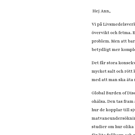
Hej Ann,
Vi på Livsmedelsverke
övervikt och fetma. E
problem. Men att bara
betydligt mer kompl
Det får stora konsekv
mycket salt och rött 
med att man ska äta 
Global Burden of Dis
ohälsa. Den tas fram
hur de kopplar till 
matvaneundersökning
studier om hur olika