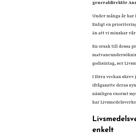
generaldirektör Ann
Under många år har 
Enligt en prioriterin
än att vi minskar vår
En orsak till dessa p
matvaneundersökninga
godisintag, ser Livs
I förra veckan skrev
ifrågasatte deras sy
nämligen enormt myck
har Livsmedelsverke
Livsmedelsve
enkelt