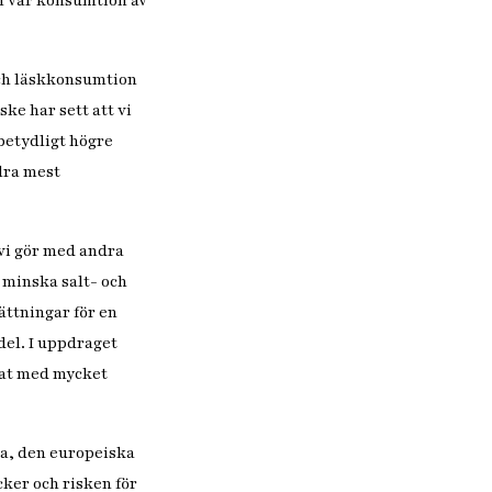
än vår konsumtion av
 och läskkonsumtion
ke har sett att vi
betydligt högre
lra mest
.
 vi gör med andra
t minska salt- och
ättningar för en
del. I uppdraget
mat med mycket
sa, den europeiska
ker och risken för