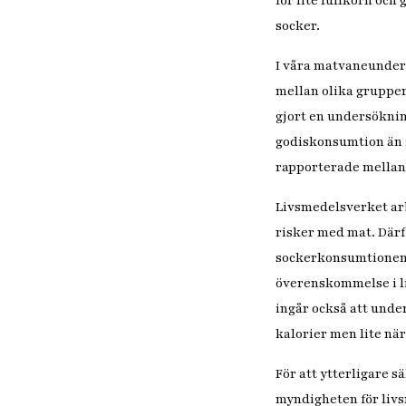
för lite fullkorn och
socker.
I våra matvaneunders
mellan olika grupper 
gjort en undersöknin
godiskonsumtion än i
rapporterade mellan 
Livsmedelsverket arb
risker med mat. Därfö
sockerkonsumtionen. 
överenskommelse i li
ingår också att unde
kalorier men lite nä
För att ytterligare 
myndigheten för livs