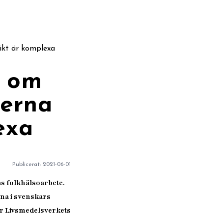
vikt är komplexa
r om
kerna
exa
Publicerat:
2021-06-01
ras folkhälsoarbete.
rna i svenskars
ar Livsmedelsverkets