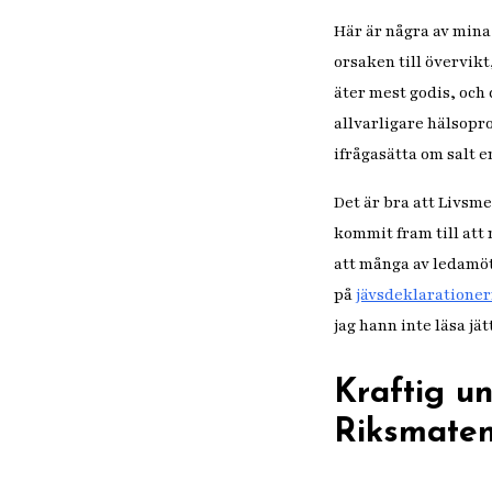
Här är några av mina 
orsaken till övervikt
äter mest godis, och 
allvarligare hälsopr
ifrågasätta om salt 
Det är bra att Livsm
kommit fram till att 
att många av ledamöt
på
jävsdeklaratione
jag hann inte läsa jä
Kraftig u
Riksmate