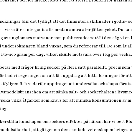
 grönsaker och för mycket kött som ett större problem för hälsan 
ökningar blir det tydligt att det finns stora skillnader i godis-
– vissa äter inte godis alls medan andra äter jättemycket. Du kans
g av ungdomars matvanor som publicerades 2018? I den såg vi en 
 undersökningen bland vuxna, som du refererar till. De som åt al
150–200 gram per dag, vilket skulle motsvara över 1 kg per vecka
etar med frågor kring socker på flera sätt parallellt, precis som
r bad vi regeringen om att få i uppdrag att hitta lösningar för at
Nyligen fick vi därför uppdraget att undersöka och skapa föruts
vsmedelsbranschen om att sänka salt- och sockerhalten i livsme
rsöka vilka åtgärder som krävs för att minska konsumtionen av 
ring.
säkerställa kunskapen om sockers effekter på hälsan har vi bett Ef
medelsäkerhet, att gå igenom den samlade vetenskapen kring soc