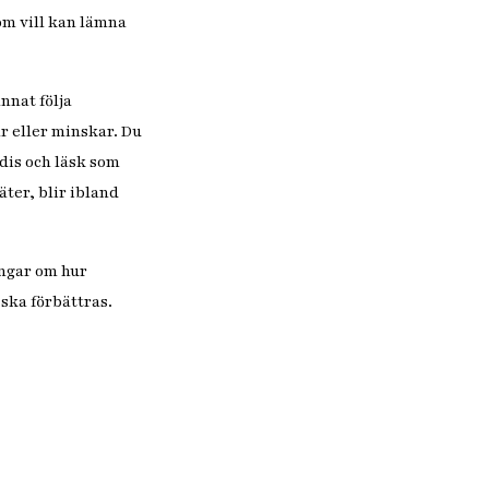
om vill kan lämna
nnat följa
r eller minskar. Du
odis och läsk som
ter, blir ibland
ingar om hur
 ska förbättras.