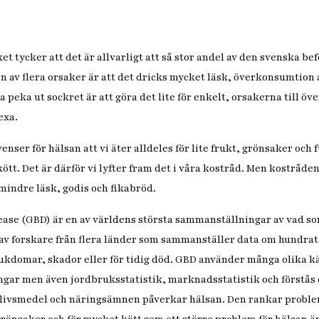
t tycker att det är allvarligt att så stor andel av den svenska be
n av flera orsaker är att det dricks mycket läsk, överkonsumtion a
 peka ut sockret är att göra det lite för enkelt, orsakerna till öv
exa.
enser för hälsan att vi äter alldeles för lite frukt, grönsaker och 
kött. Det är därför vi lyfter fram det i våra kostråd. Men kostråden
mindre läsk, godis och fikabröd.
ease (GBD) är en av världens största sammanställningar av vad som
 av forskare från flera länder som sammanställer data om hundrat
sjukdomar, skador eller för tidig död. GBD använder många olika k
ar men även jordbruksstatistik, marknadsstatistik och förstås 
 livsmedel och näringsämnen påverkar hälsan. Den rankar problem