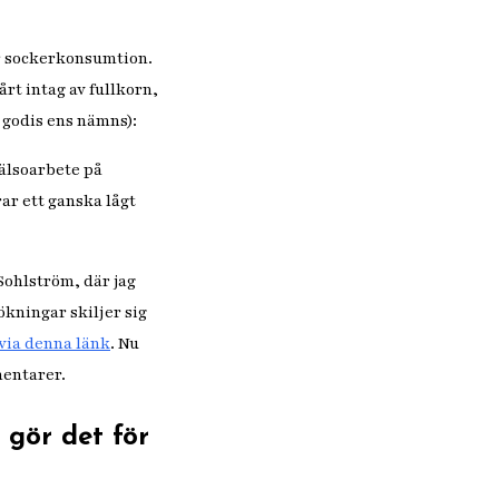
r sockerkonsumtion.
årt intag av fullkorn,
r godis ens nämns):
hälsoarbete på
ar ett ganska lågt
Sohlström, där jag
kningar skiljer sig
via denna länk
. Nu
mentarer.
 gör det för