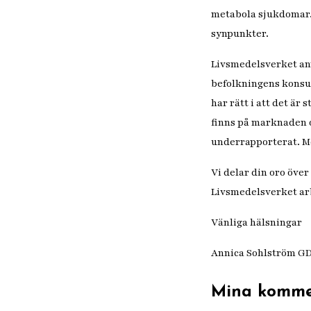
metabola sjukdomar. 
synpunkter.
Livsmedelsverket anv
befolkningens konsum
har rätt i att det är
finns på marknaden o
underrapporterat. Men
Vi delar din oro öve
Livsmedelsverket arb
Vänliga hälsningar
Annica Sohlström GD
Mina komme