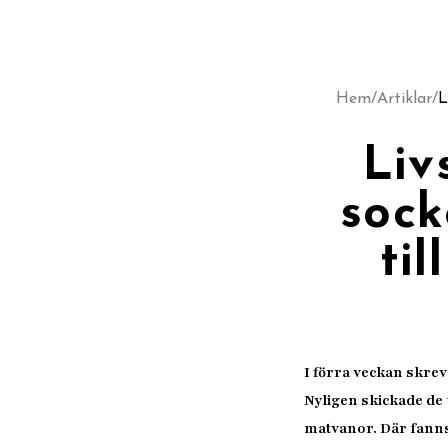
Hem
/
Artiklar
/
L
Liv
sock
ti
I förra veckan skrev
Nyligen skickade de
matvanor. Där fanns