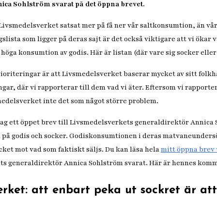
ica Sohlström svarat på det öppna brevet.
Livsmedelsverket satsat mer på få ner vår saltkonsumtion, än vå
gslista som ligger på deras sajt är det också viktigare att vi ökar v
 höga konsumtion av godis. Här är listan (där vare sig socker elle
rioriteringar är att Livsmedelsverket baserar mycket av sitt folk
r, där vi rapporterar till dem vad vi äter. Eftersom vi rapporter
medelsverket inte det som något större problem.
 jag ett öppet brev till Livsmedelsverkets generaldirektör Annica 
n på godis och socker. Godiskonsumtionen i deras matvaneundersö
et mot vad som faktiskt säljs. Du kan läsa hela
mitt öppna brev 
ts generaldirektör Annica Sohlström svarat. Här är hennes kom
rket: att enbart peka ut sockret är att