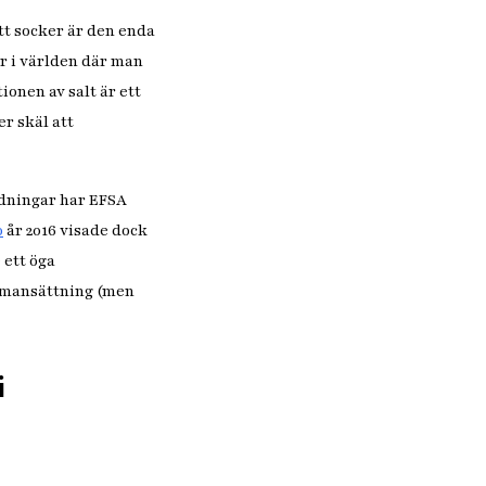
att socker är den enda
er i världen där man
ionen av salt är ett
r skäl att
edningar har EFSA
o
år 2016 visade dock
 ett öga
ammansättning (men
i