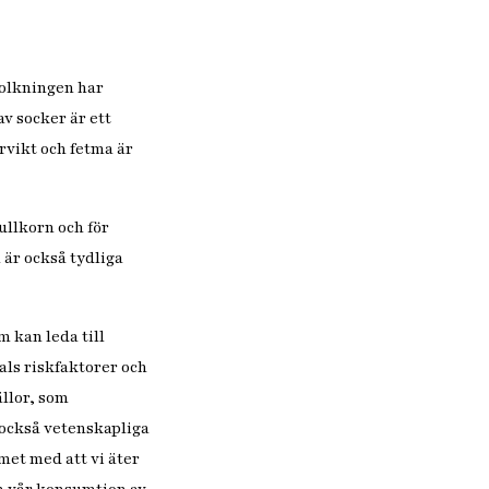
folkningen har
v socker är ett
ervikt och fetma är
fullkorn och för
 är också tydliga
 kan leda till
als riskfaktorer och
ällor, som
också vetenskapliga
et med att vi äter