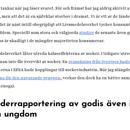
tankar när jag läser svaret. För och främst har jag aldrig skrivit 
, men att det är en självklar storbov i dramat. Vi är ett av de länd
det är näst intill obegripligt att Livsmedelsverket tycker konsumt
oblem. Speciellt som stora och välgjorda
studier
de senaste åren ge
ens är skadligt i de mängder majoriteten konsumerar.
edelsverket låter utreda hälsoeffekterna av socker. I tidigare utr
man inte får övervikt av socker. En
granskning från Sveriges Radi
erna i EFSA hade kopplingar till sockerindustrin. När jag slängde
rna för den nuvarande gruppen
, verkar den dock ha en bättre s
ttenoga).
nderrapportering av godis även 
n ungdom