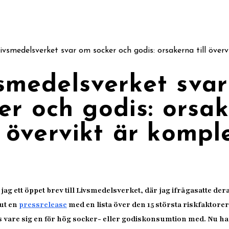
ivsmedelsverket svar om socker och godis: orsakerna till över
smedelsverket sva
er och godis: orsa
ll övervikt är kompl
 jag ett öppet brev till Livsmedelsverket, där jag ifrågasatte de
 ut en
pressrelease
med en lista över den 15 största riskfaktore
 vare sig en för hög socker- eller godiskonsumtion med. Nu h