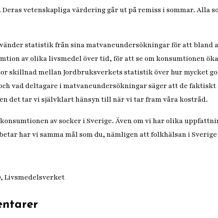
Deras vetenskapliga värdering går ut på remiss i sommar. Alla s
änder statistik från sina matvaneundersökningar för att bland a
tion av olika livsmedel över tid, för att se om konsumtionen öka
 stor skillnad mellan Jordbruksverkets statistik över hur mycket g
ch vad deltagare i matvaneundersökningar säger att de faktiskt ä
 det tar vi självklart hänsyn till när vi tar fram våra kostråd.
r konsumtionen av socker i Sverige. Även om vi har olika uppfattn
etar har vi samma mål som du, nämligen att folkhälsan i Sverige
, Livsmedelsverket
ntarer