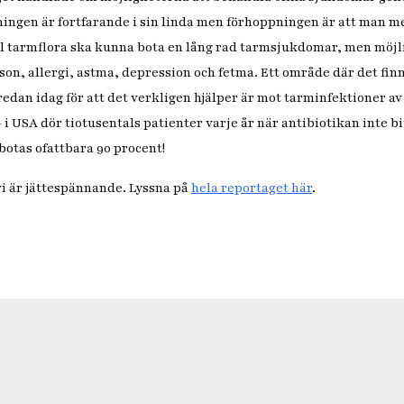
ningen är fortfarande i sin linda men förhoppningen är att man m
l tarmflora ska kunna bota en lång rad tarmsjukdomar, men möjl
son, allergi, astma, depression och fetma. Ett område där det fin
redan idag för att det verkligen hjälper är mot tarminfektioner a
– i USA dör tiotusentals patienter varje år när antibiotikan inte 
botas ofattbara 90 procent!
l vi är jättespännande. Lyssna på
hela reportaget här
.