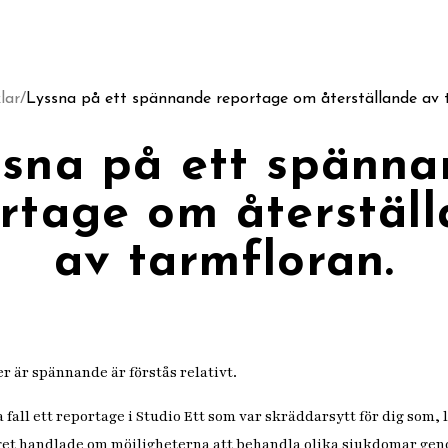
lar
/
Lyssna på ett spännande reportage om återställande av t
sna på ett spänn
rtage om återstäl
av tarmfloran.
r är spännande är förstås relativt.
a fall ett reportage i Studio Ett som var skräddarsytt för dig som, 
get handlade om möjligheterna att behandla olika sjukdomar gen