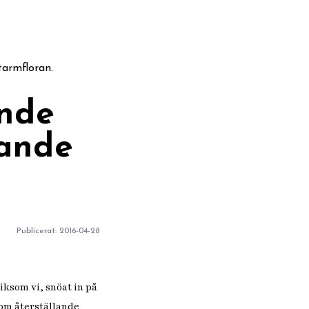
armfloran.
ande
lande
Publicerat:
2016-04-28
liksom vi, snöat in på
om återställande