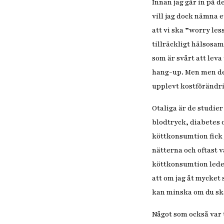
Innan jag går in på 
vill jag dock nämna 
att vi ska ”worry les
tillräckligt hälsosam
som är svårt att leva 
hang-up. Men men dett
upplevt kostförändr
Otaliga är de studier
blodtryck, diabetes 
köttkonsumtion fick 
nätterna och oftast 
köttkonsumtion lede
att om jag åt mycket
kan minska om du skär
Något som också var t