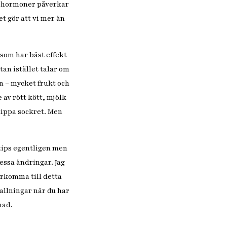
tt hormoner påverkar
t gör att vi mer än
 som har bäst effekt
an istället talar om
n – mycket frukt och
 av rött kött, mjölk
kippa sockret. Men
tips egentligen men
essa ändringar. Jag
rkomma till detta
vallningar när du har
nad.