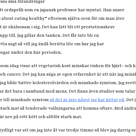
dessa små förändringar
ett ordspråk som en japansk professor har myntat. Han anser
s about eating healthy” eftersom själva oron för om man äter
t är ohälsosam i sig. Det kan lätt bli ett prestationskrav
upp till. Jag gillar den tanken. Det får inte bli en
a sagt så vill jag ändå berätta lite om hur jag har
ingar under den här perioden.
 som idag visar att vegetarisk kost minskar risken för hjärt- och
och cancer. Det jag kan säga av egen erfarenhet är att när jag min
jag både bättre kolesterolvärden och minskade symtom. Jag svet
var det bara i samband med mens. Det finns även studier som talar
r till minskade symtom
så det är inte något jag har hittat på
. Det
 stark mat så tenderade vallningarna att komma oftare. Med andr
 ner på rött kött och alltför stark mat.
ydligt var att om jag inte åt var tredje timme så blev jag darrig oc