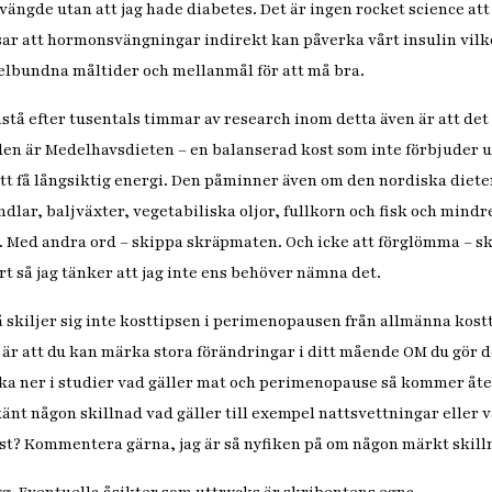
svängde utan att jag hade diabetes. Det är ingen rocket science a
ar att hormonsvängningar indirekt kan påverka vårt insulin vilke
elbundna måltider och mellanmål för att må bra.
påstå efter tusentals timmar av research inom detta även är att det
en är Medelhavsdieten – en balanserad kost som inte förbjuder ut
att få långsiktig energi. Den påminner även om den nordiska diete
dlar, baljväxter, vegetabiliska oljor, fullkorn och fisk och mindre
 Med andra ord – skippa skräpmaten. Och icke att förglömma – s
rt så jag tänker att jag inte ens behöver nämna det.
 skiljer sig inte kosttipsen i perimenopausen från allmänna kost
t är att du kan märka stora förändringar i ditt mående OM du gör d
ka ner i studier vad gäller mat och perimenopause så kommer åte
änt någon skillnad vad gäller till exempel nattsvettningar eller 
ost? Kommentera gärna, jag är så nyfiken på om någon märkt skill