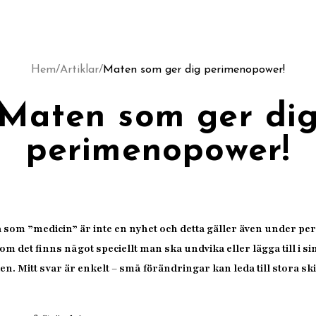
Hem
/
Artiklar
/
Maten som ger dig perimenopower!
Maten som ger di
perimenopower!
a som ”medicin” är inte en nyhet och detta gäller även under p
det finns något speciellt man ska undvika eller lägga till i si
n. Mitt svar är enkelt – små förändringar kan leda till stora skil