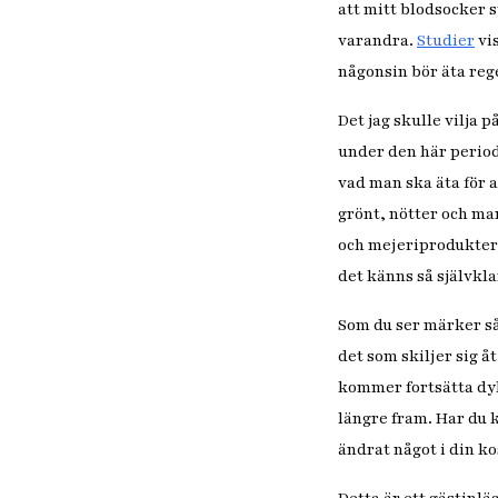
att mitt blodsocker 
varandra.
Studier
vis
någonsin bör äta reg
Det jag skulle vilja 
under den här period
vad man ska äta för 
grönt, nötter och man
och mejeriprodukter.
det känns så självkla
Som du ser märker så
det som skiljer sig å
kommer fortsätta dy
längre fram. Har du k
ändrat något i din k