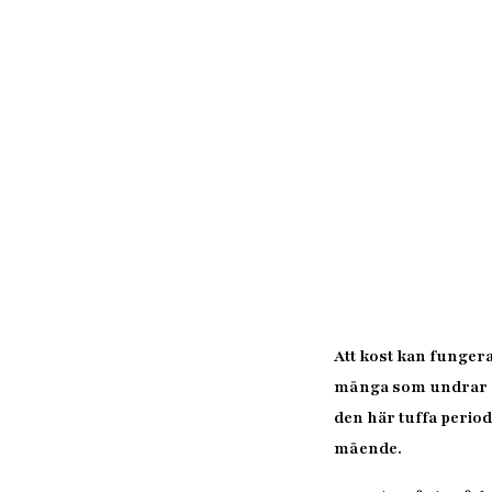
Att kost kan funger
många som undrar om 
den här tuffa periode
mående.