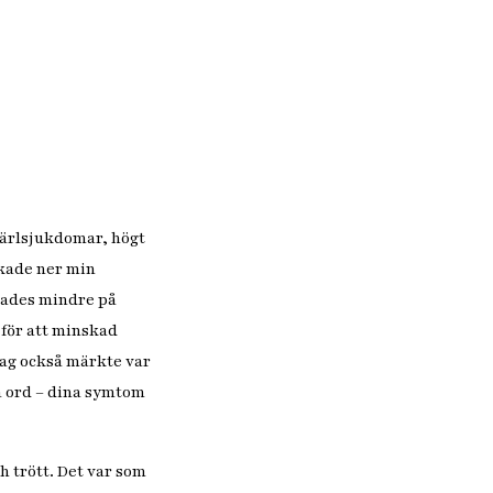
 kärlsjukdomar, högt
skade ner min
tades mindre på
 för att minskad
 jag också märkte var
a ord – dina symtom
h trött. Det var som