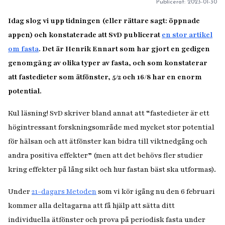
Publicerat:
2023-01-30
Idag slog vi upp tidningen (eller rättare sagt: öppnade
appen) och konstaterade att SvD publicerat
en stor artikel
om fasta
. Det är Henrik Ennart som har gjort en gedigen
genomgång av olika typer av fasta, och som konstaterar
att fastedieter som ätfönster, 5/2 och 16/8 har en enorm
potential.
Kul läsning! SvD skriver bland annat att “fastedieter är ett
högintressant forskningsområde med mycket stor potential
för hälsan och att ätfönster kan bidra till viktnedgång och
andra positiva effekter” (men att det behövs fler studier
kring effekter på lång sikt och hur fastan bäst ska utformas).
Under
21-dagars Metoden
som vi kör igång nu den 6 februari
kommer alla deltagarna att få hjälp att sätta ditt
individuella ätfönster och prova på periodisk fasta under