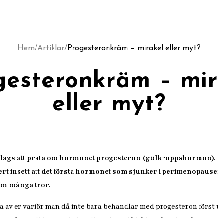
Hem
/
Artiklar
/
Progesteronkräm – mirakel eller myt?
gesteronkräm – mir
eller myt?
är dags att prata om hormonet progesteron (gulkroppshormon). N
ert insett att det första hormonet som sjunker i perimenopaus
om många tror.
 av er varför man då inte bara behandlar med progesteron först