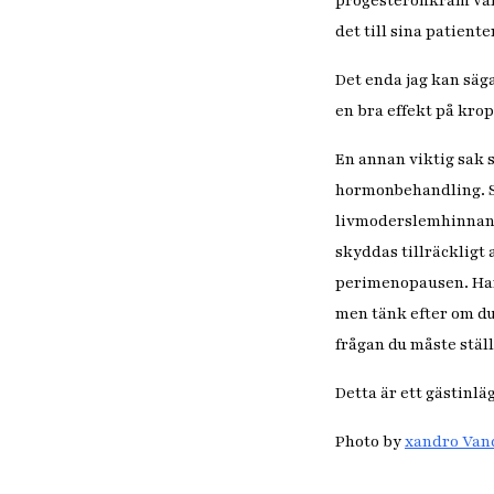
progesteronkräm var 
det till sina patiente
Det enda jag kan säg
en bra effekt på krop
En annan viktig sak
hormonbehandling. Sv
livmoderslemhinnan s
skyddas tillräckligt 
perimenopausen. Har d
men tänk efter om du
frågan du måste ställ
Detta är ett gästinlä
Photo by
xandro Van