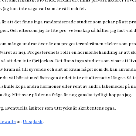
ett amerikanskt PR-trick. Medan det finns privata aktörer i Sver
r. Jag kan inte säga vad som är rätt och fel.
a är att det finns inga randomiserade studier som pekar på att p
pen. Och eftersom jag är lite pro-vetenskap så håller jag fast vid d
 som många undrar över är om progesteronkrämen räcker som pro
aret är nej. Progesteronets roll i en hormonbehandling är att s
å att den inte förtjockas. Det finns inga studier som visar att 
av kräm så till syvende och sist är kräm något som du kan använda 
u väl börjat med östrogen är det inte ett alternativ längre. Så t
 skulle köpa andra hormoner eller rent av andra läkemedel på nä
a dig. Mitt svar på denna fråga är nog ganska tydligt hoppas jag.
gg. Eventuella åsikter som uttrycks är skribentens egna.
dewalle
on
Unsplash
.