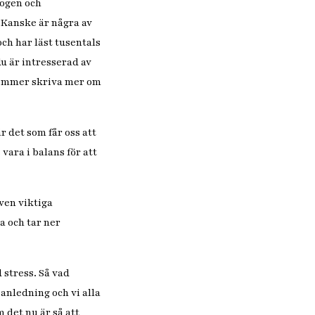
rogen och
 Kanske är några av
och har läst tusentals
du är intresserad av
 kommer skriva mer om
 det som får oss att
vara i balans för att
ven viktiga
a och tar ner
 stress. Så vad
 anledning och vi alla
m det nu är så att