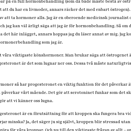
ar på en full hormonbehandling (som då både måste bestå av öst
t att du har en livmoder, annars räcker det med enbart östrogen).
av att ta hormoner alls. Jag är en oberoende medicinsk journalist 
h jag kan väl ärligt säga att jag är för hormonbehandling. Så om 
äsa det här inlägget, annars hoppas jag du läser annat av mig. Jag
-hormonerbehandling som jag är.
tt våra viktigaste könshormoner. Man brukar säga att östrogenet är
steronet är det som lugnar ner oss. Dessa två måste naturligtvis 
moner så har progesteronet en viktig funktion för det påverkar ä
 påverkar vårt mående. Det gör att serotoninet funkar som det sk
gör att vi känner oss lugna.
esteronet är en förutsättning för att kroppen ska fungera bra vid
jar minska? Ja, det säger ju sig självt, kroppen blir stressad utan
göra för våra kroppar. Och nu till den viktigaste frågan av allt – o