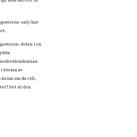
ige som skriver ut
rogesteron-only har
et.
gesteron-delen i en
kydda
livmoderslemhinnan
i början av
a kräm om du vill,
tet? Det är den