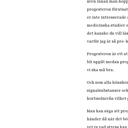
åren innan man hopp
progesteron förutsat
er inte intresserade 
medicinska studier oc
det kanske du vill l
varför jag är så pro
Progesteron är ett a
bli uppåt medan proge
vi ska må bra.
Och som alla könshor
signalsubstanser och
kortisolnivån vilket 
Man kan säga att prog
händer då när det bör
vet ju vad stress kan 