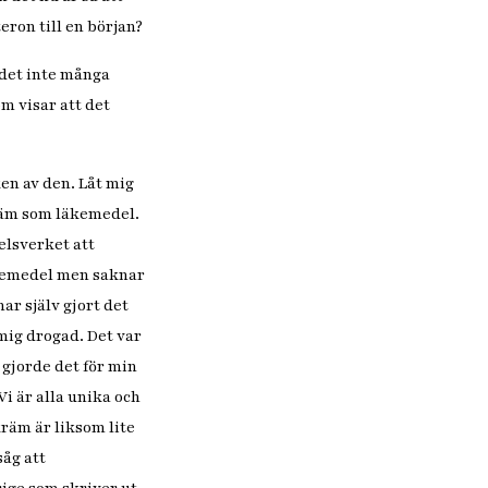
eron till en början?
r det inte många
om visar att det
en av den. Låt mig
räm som läkemedel.
elsverket att
äkemedel men saknar
r själv gjort det
mig drogad. Det var
 gjorde det för min
Vi är alla unika och
kräm är liksom lite
såg att