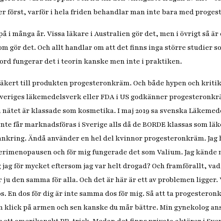
r först, varför i hela friden behandlar man inte bara med progest
på i många år. Vissa läkare i Australien gör det, men i övrigt så ä
om gör det. Och allt handlar om att det finns inga större studier s
ord fungerar det i teorin kanske men inte i praktiken.
äkert till produkten progesteronkräm. Och både hypen och kritik
 Sveriges läkemedelsverk eller FDA i US godkänner progesteronk
nätet är klassade som kosmetika. I maj 2019 sa svenska Läkemed
nte får marknadsföras i Sverige alls då de BORDE klassas som l
ankring. Ändå använder en hel del kvinnor progesteronkräm. Jag ha
 perimenopausen och för mig fungerade det som Valium. Jag kände 
 jag för mycket eftersom jag var helt drogad? Och framförallt, vad
ju den samma för alla. Och det är här är ett av problemen ligger. 
. En dos för dig är inte samma dos för mig. Så att ta progesteron
en klick på armen och sen kanske du mår bättre. Min gynekolog an