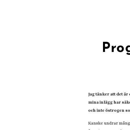
Pro
Jag tänker att det 
mina inlägg har säk
och inte östrogen s
Kanske undrar många