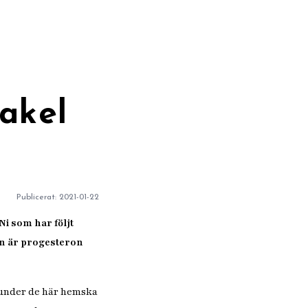
akel
Publicerat:
2021-01-22
i som har följt
en är progesteron
 under de här hemska