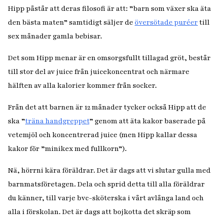
Hipp påstår att deras filosofi är att: ”barn som växer ska äta
den bästa maten” samtidigt säljer de
översötade puréer
till
sex månader gamla bebisar.
Det som Hipp menar är en omsorgsfullt tillagad gröt, består
till stor del av juice från juicekoncentrat och närmare
hälften av alla kalorier kommer från socker.
Från det att barnen är 12 månader tycker också Hipp att de
ska ”
träna handgreppet
” genom att äta kakor baserade på
vetemjöl och koncentrerad juice (men Hipp kallar dessa
kakor för ”minikex med fullkorn”).
Nä, hörrni kära föräldrar. Det är dags att vi slutar gulla med
barnmatsföretagen. Dela och sprid detta till alla föräldrar
du känner, till varje bvc-sköterska i vårt avlånga land och
alla i förskolan. Det är dags att bojkotta det skräp som