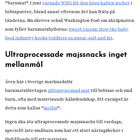
”barnmat”. I juni
varnade WHO för den höga halten socker
i
bebispuréer, bland annat eftersom det kan fräta på
tänderna. Nu skriver också Washington Post om skräpmaten
som fyller barnmatshyllorna:
Sweet excess: How the baby
food industry hooks toddlers on sugar, salt and fat
.
Ultraprocessade majssnacks inget
mellanmål
Även här i Sverige marknadsför
barnmatsföretagen
ultraprocessad mat
till bebisar och små
barn, ofta med missvisande hälsobudskap. Ett exempel är
detta som kallas ”
mellis
”:
Ingen ska äta ultraprocessade majssnacks till vardags,
speciellt inte småbarn som har ett stort näringsbehov i
förhållande till sitt matintag.