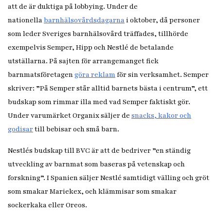
att de är duktiga på lobbying. Under de
nationella
barnhälsovårdsdagarna
i oktober, då personer
som leder Sveriges barnhälsovård träffades, tillhörde
exempelvis Semper, Hipp och Nestlé de betalande
utställarna. På sajten för arrangemanget fick
barnmatsföretagen
göra reklam
för sin verksamhet. Semper
skriver: ”På Semper står alltid barnets bästa i centrum”, ett
budskap som rimmar illa med vad Semper faktiskt gör.
Under varumärket Organix säljer de
snacks, kakor och
godisar
till bebisar och små barn.
Nestlés budskap till BVC är att de bedriver ”en ständig
utveckling av barnmat som baseras på vetenskap och
forskning”. I Spanien säljer Nestlé samtidigt välling och gröt
som smakar Mariekex, och klämmisar som smakar
sockerkaka eller Oreos.