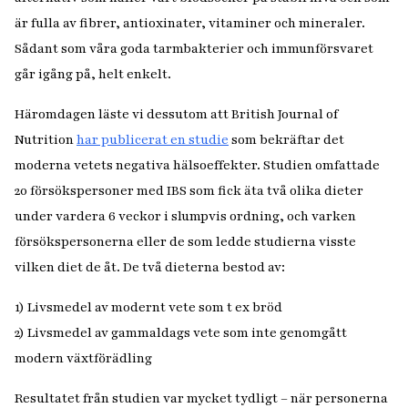
är fulla av fibrer, antioxinater, vitaminer och mineraler.
Sådant som våra goda tarmbakterier och immunförsvaret
går igång på, helt enkelt.
Häromdagen läste vi dessutom att British Journal of
Nutrition
har publicerat en studie
som bekräftar det
moderna vetets negativa hälsoeffekter. Studien omfattade
20 försökspersoner med IBS som fick äta två olika dieter
under vardera 6 veckor i slumpvis ordning, och varken
försökspersonerna eller de som ledde studierna visste
vilken diet de åt. De två dieterna bestod av:
1) Livsmedel av modernt vete som t ex bröd
2) Livsmedel av gammaldags vete som inte genomgått
modern växtförädling
Resultatet från studien var mycket tydligt – när personerna