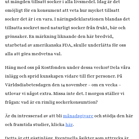
ut mängden tillsatt socker i alla livsmedel. Idag är det
omöjligt för en konsument att veta hur mycket tillsatt
socker det är i en vara. I näringsdeklarationen blandas det
tillsatta sockret med naturligt socker från frukt, bär och
grönsaker. En märkning liknande den här bredvid,
utarbetad av amerikanska FDA, skulle underlätta för oss
alla att göra medvetna val.
Häng med oss på Kostfonden under dessa veckor! Dela våra
inlägg och sprid kunskapen vidare till fler personer. På
Världsdiabetesdagen den 14 november – om en vecka –
utlovar vi något extra. Missa inte det. I morgon ställer vi
frågan: vad är en rimlig sockerkonsumtion?
Är du intresserad av att bli
månadsgivare
och stödja den här
och framtida studier, klicka
här
.
Detta är ett gästinlägg. Eventuella åsikter som uttrycks är