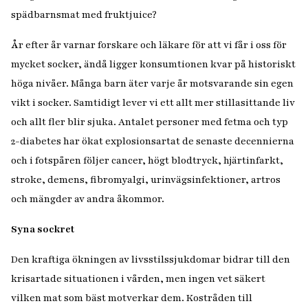
spädbarnsmat med fruktjuice?
År efter år varnar forskare och läkare för att vi får i oss för
mycket socker, ändå ligger konsumtionen kvar på historiskt
höga nivåer. Många barn äter varje år motsvarande sin egen
vikt i socker. Samtidigt lever vi ett allt mer stillasittande liv
och allt fler blir sjuka. Antalet personer med fetma och typ
2-diabetes har ökat explosionsartat de senaste decennierna
och i fotspåren följer cancer, högt blodtryck, hjärtinfarkt,
stroke, demens, fibromyalgi, urinvägsinfektioner, artros
och mängder av andra åkommor.
Syna sockret
Den kraftiga ökningen av livsstilssjukdomar bidrar till den
krisartade situationen i vården, men ingen vet säkert
vilken mat som bäst motverkar dem. Kostråden till