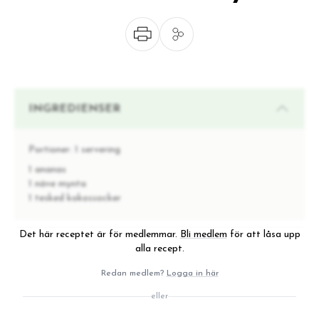
INGREDIENSER
Portioner:
1 servering
1 ananas
1 näve mynta
1 tesked kokossocker
Det här receptet är för medlemmar.
Bli medlem
för att låsa upp
INSTRUKTIONER
alla recept.
Redan medlem?
Logga in här
Skär upp ananasen och mät upp myntan och
1
eller
eventuellt kokossocker.