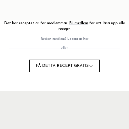
Det här receptet är för medlemmar.
Bli medlem
för att låsa upp alla
recept.
Redan medlem?
Logga in här
eller
 mandlar (gärna blötlagda), vaniljpulver och dadlar till en
FÅ DETTA RECEPT GRATIS
i smeten och rullade ihop till någorlunda jämna bollar.