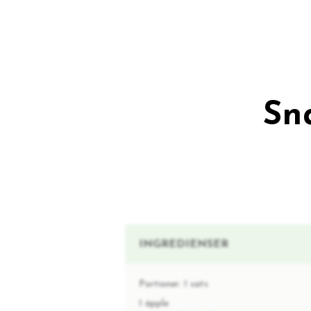
Sn
INGREDIENSER
Portioner:
1 sats
1 äpple