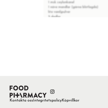
1 msk ceylonkanel
1 näve mandlar (gärna blötlagda)
lite vaniljpulver
5 dadlar
2 dl havrgryn
INSTRUKTIONER
Mixade således äpple, ceylonkanel,
1
“chunky” smet. Rörde ner havrgryn 
Doppade i kokosflingor.
TIPS
Kontakta oss
Integritetspolicy
Köpvillkor