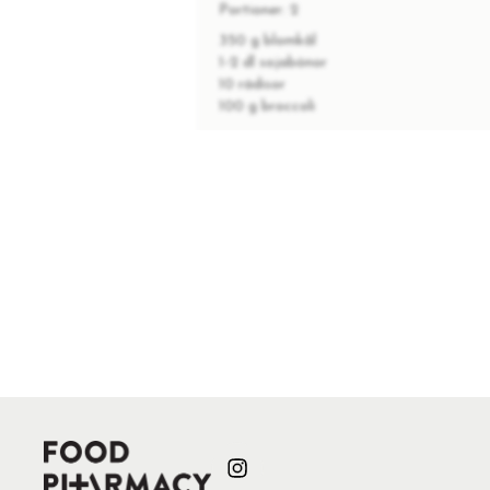
Portioner:
2
350 g blomkål
1-2 dl sojabönor
10 rädisor
100 g broccoli
INSTRUKTIONER
1
Grovriv blomkålen till ett ris.
2
Tina sojabönorna enligt instrukti
3
Skiva rädisorna fint.
Dela broccolin i mindre buketter 
4
och salt).
5
Ta fram hälften av de sojapickla