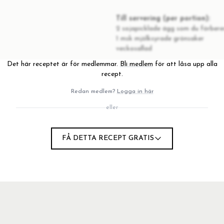
Till servering (per portion):
2 sojapicklade ägg som du förbere
1 msk mjölksyrade grönsaker
veckosallad
Det här receptet är för medlemmar.
Bli medlem
för att låsa upp alla
recept.
Redan medlem?
Logga in här
eller
FÅ DETTA RECEPT GRATIS
onerna på förpackningen.
och ångkoka några minuter (alt massera snabbt i lite olivolja
de äggen och dela dem på mitten.