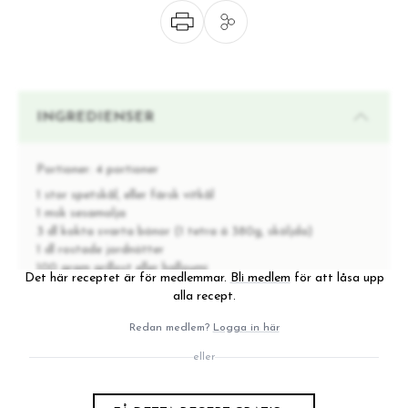
INGREDIENSER
Portioner:
4 portioner
1 stor spetskål, eller färsk vitkål
1 msk sesamolja
3 dl kokta svarta bönor (1 tetra á 380g, sköljda)
1 dl rostade jordnötter
100 gram grillost eller halloumi
Det här receptet är för medlemmar.
Bli medlem
för att låsa upp
1 1/2 dl majonnäs
alla recept.
Salladslök och ev. sockerärtor
Lime
Redan medlem?
Logga in här
eller
INSTRUKTIONER