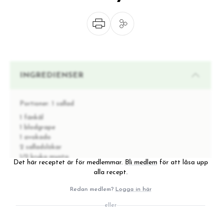
INGREDIENSER
Portioner:
1 sallad
1 fänkål
1 blodgrape
1 avokado
2 salladslökar
1/2 kruka mynta
Det här receptet är för medlemmar.
Bli medlem
för att låsa upp
1/2 pressad lime
alla recept.
2 msk olivolja
Havssalt
Redan medlem?
Logga in här
Svartpeppar
eller