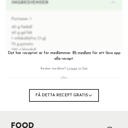
INGREDIENSER
Portioner:
1
40 g fänkål
40 g gul lök
1 vitlöksklyfta (3 g)
75 g potatis
120 g blomkål
Det här receptet är för medlemmar.
Bli medlem
för att låsa upp
24 g äpple
alla recept.
10 g olivolja
salt & svartpeppar
Redan medlem?
Logga in här
5 g basilika
eller
INSTRUKTIONER
FÅ DETTA RECEPT GRATIS
1
Skiva fänkålen tunt.
2
Hacka lök och vitlök.