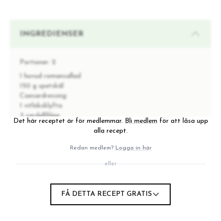
INGREDIENSER
Portioner:
2
1 huvud romansallad
150 g spetskål
Caesardressing:
1 vitlöksklyfta
3 sardellfiléer
Det här receptet är för medlemmar.
Bli medlem
för att låsa upp
2 tsk dijonsenap
alla recept.
½ citron, juicen
4 msk ljus tahini
Redan medlem?
Logga in här
4 msk kallt vatten
eller
3 msk finriven parmesanost
salt & svartpeppar
Till servering (per portion):
FÅ DETTA RECEPT GRATIS
5 coctailtomater
1 dl räkor
1/4 av de rostade kikärtorna som du föreredde i