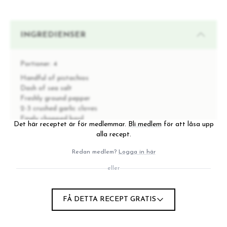
INGREDIENSER
Portioner:
4
Handful of pistachios
Dash of sea salt
Freshly ground pepper
2-3 crushed garlic cloves
Finely chopped basil
Det här receptet är för medlemmar.
Bli medlem
för att låsa upp
Finely chopped flat leaf parsley
alla recept.
Good quality, organic olive oil
1 teaspoon white balsamic vinegar
Redan medlem?
Logga in här
eller
INSTRUKTIONER
FÅ DETTA RECEPT GRATIS
1
Chop a handful of pistachios and add to a bowl.