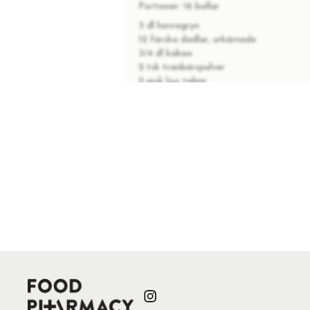
Portioner:
16 bollar
3 dl havregryn
12 färska dadlar, urkärnade
3/4 dl kakao
2 tsk tranbärspulver
2 msk ljus tahini
2 msk vatten (eventuellt lite mer)
1 msk cacao nibs (valfritt)
1 nypa flingsalt
1 dl oskalade sesamfrön att rulla i
INSTRUKTIONER
Mixa havregryn, kakao, tranbärspul
dadlar och mixa lite till. Tillsätt 
1
Ha eventuellt i lite mer vatten o
vätska får smeten gärna vara lite 
dem i sesamfröna. Låt smeten stå i
Värm ugnen till 175 °C. Lägg sesam
2