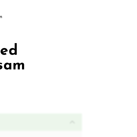
m
med
esam