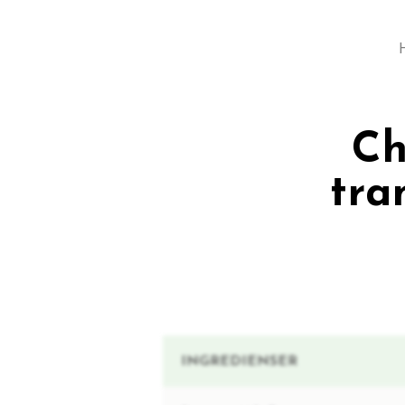
Ch
tra
INGREDIENSER