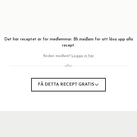
Det här receptet är för medlemmar.
Bli medlem
för att låsa upp alla
recept.
Redan medlem?
Logga in här
eller
FÅ DETTA RECEPT GRATIS
ver och salt i en matberedare tills du får ett fint smul. Tillsätt
tahini och vatten och fortsätt mixa tills du får en helt slät massa.
m smeten känns för tjock. Eftersom havregrynen drar åt sig
kladdig när du är klar, då blir de perfekta när du sedan rullar
 10 minuter innan du rullar dina bollar.
fröna på en ugnsplåt och rosta mitt i ugnen i 5-7 minuter, tills