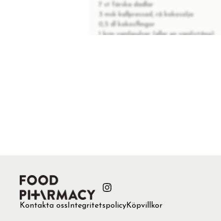
7 st färska dadlar
3 msk kallpressad, rå kokosolja
0,5 dl kokosflingor
1 krm vaniljpulver (eller en vaniljstång)
1 krm salt
1 msk kakao
kokosflingor (att rulla i)
INSTRUKTIONER
1
Mixa allt till en stor boll. Går in
2
Forma bollar och rulla i kokos.
3
Håller upp till en hel vecka i kylen.
Kontakta oss
Integritetspolicy
Köpvillkor