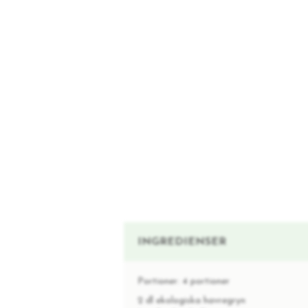
INGREDIENSER
Portioner:
4 portioner
2 dl ekologiska havregryn