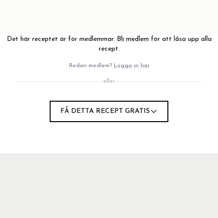
Det här receptet är för medlemmar.
Bli medlem
för att låsa upp alla
recept.
Redan medlem?
Logga in här
eller
FÅ DETTA RECEPT GRATIS
te smeten ihop späd så med lite kaffe eller vatten.