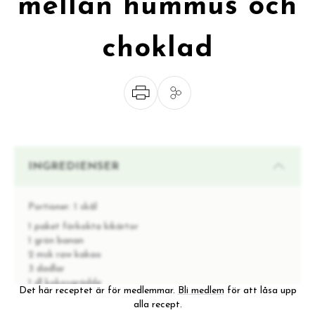
mellan hummus och
choklad
INGREDIENSER
Portioner:
1 skål
1 paket förkokta kikärtor
1 grön banan
2 msk raw kakao
3 dadlar
1 dl kokosgrädde
Det här receptet är för medlemmar.
Bli medlem
för att låsa upp
alla recept.