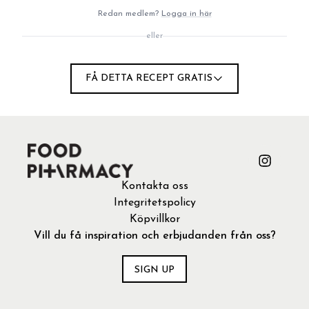
Redan medlem?
Logga in här
INSTRUKTIONER
eller
Mixa, lägg upp i en skål och servera med skivad
1
frukt (alternativ servera som chokladmousse i små
FÅ DETTA RECEPT GRATIS
portionsskålar).
TIPS
Kontakta oss
Integritetspolicy
Köpvillkor
Vill du få inspiration och erbjudanden från oss?
SIGN UP