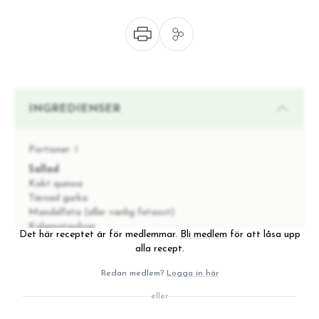
INGREDIENSER
Portioner:
1
Sallad
Kokt quinoa
Tärnad gurka
Mandelfeta (eller vanlig fetaost)
Kalamataoliver
Det här receptet är för medlemmar.
Bli medlem
för att låsa upp
Finhackad rödlök
alla recept.
Mjölksyrade grönsaker
Avokado
Redan medlem?
Logga in här
Gröna blad
eller
Hummus
Färsk basilika eller persilja