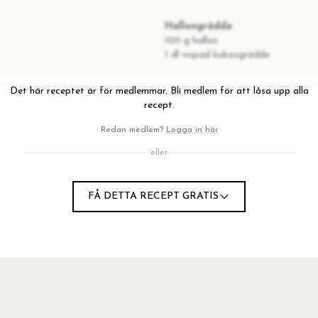
Hallongrädde
100 g hallon
1 dl vispad kokosgrädde
Det här receptet är för medlemmar.
Bli medlem
för att låsa upp alla
recept.
Redan medlem?
Logga in här
vå ägg och rör runt.
eller
r.
FÅ DETTA RECEPT GRATIS
eten i pannan och toppa med en fläderblomma (utan skaft).
en.