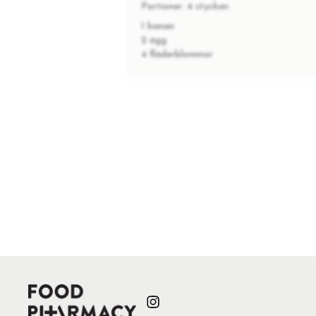
Portioner:
4 stycken
1 banan
2 ägg
4 fläderblommor
INSTRUKTIONER
1
Mosa bananen med gaffel, knäck t
2
Stek i kokosolja på låg temperatu
3
Lägg en fjärdedel av pannkakssm
4
Vänd i stekpannan efter halva tid
5
Servera med hallongrädde.