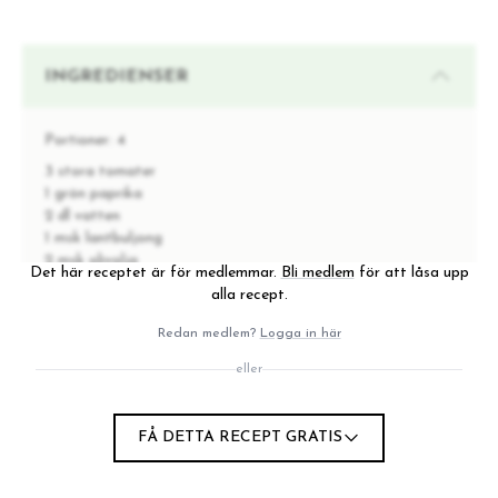
INGREDIENSER
Portioner:
4
3 stora tomater
1 grön paprika
2 dl vatten
1 msk lantbuljong
2 msk olivolja
Det här receptet är för medlemmar.
Bli medlem
för att låsa upp
2 msk äppelcidervinäger
alla recept.
1 vitlöksklyfta
1 schalottenlök
Redan medlem?
Logga in här
1/2 gurka
eller
1/2 chili
1/2 citron, saften
10 jordgubbar
FÅ DETTA RECEPT GRATIS
salt & nymalen svartpeppar
tabasco
1 handfull räkor (frivilligt)