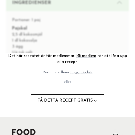
INGREDIENSER
Portioner:
1 paj
Pajskal
2,5 dl kokosmjöl
1 dl kokosolja
3 ägg
1/4 tsk salt
Det här receptet är för medlemmar.
Bli medlem
för att låsa upp
alla recept.
Fyllning
4 dl pumpapuré
Redan medlem?
Logga in här
1 1/4 dl kokosgrädde eller kokosmjölk
1/2 dl lönnsirap
eller
3 ägg
1/4 tsk salt
1 tsk kanel
FÅ DETTA RECEPT GRATIS
1 tsk mald ingefära
1/2 tsk mald muskot
1/4 tsk mald nejlika