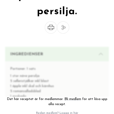
persilja.
INGREDIENSER
Portioner:
1 sats
1 stor näve persilja
5 selleristjälkar inkl blast
1 äpple inkl skal och kärnhus
5 romansalladsblad
1 avokado
Det här receptet är för medlemmar.
Bli medlem
för att låsa upp
1/2 citron
alla recept.
vatten
Redan medlem?
Logga in här