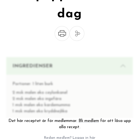
dag
INGREDIENSER
Portioner:
1 liten burk
2 msk malen eko ceylonkanel
2 msk malen eko ingefära
1 msk malen eko kardemumma
1 msk malen eko kryddnejlika
Det här receptet är för medlemmar.
Bli medlem
för att låsa upp
alla recept.
INSTRUKTIONER
Redan medlem?
Logga in här