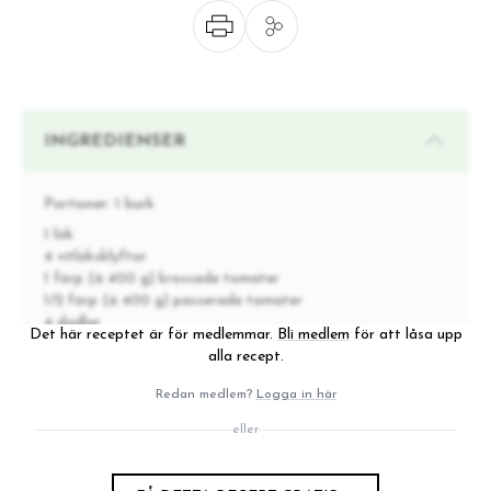
INGREDIENSER
Portioner:
1 burk
1 lök
4 vitlöksklyftor
1 förp (à 400 g) krossade tomater
1/2 förp (à 400 g) passerade tomater
4 dadlar
Det här receptet är för medlemmar.
Bli medlem
för att låsa upp
4 soltorkade tomater
alla recept.
1/2 färsk röd chili
1/4 dl äppelcidervinäger
Redan medlem?
Logga in här
1/2 msk rökt paprikapulver
eller
1 tsk malen ingefära
1 klick smör eller motsvarande mängd kokosolja att
steka i