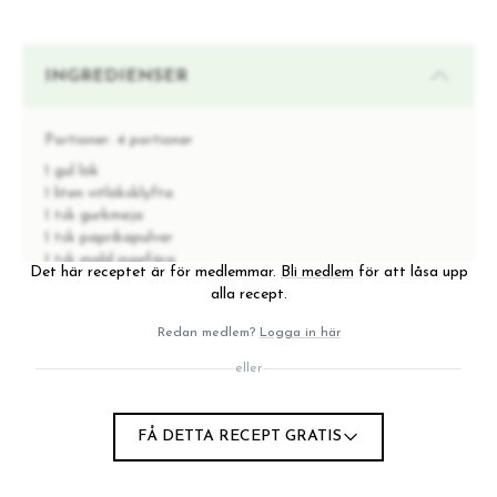
INGREDIENSER
Portioner:
4 portioner
1 gul lök
1 liten vitlöksklyfta
1 tsk gurkmeja
1 tsk paprikapulver
1 tsk mald ingefära
Det här receptet är för medlemmar.
Bli medlem
för att låsa upp
1 krm chiliflingor
alla recept.
1/4 butternutpumpa
1 liten sötpotatis
Redan medlem?
Logga in här
1/2 fänkål
eller
vatten
kokosmjölk
500 g krossade tomater
FÅ DETTA RECEPT GRATIS
1 tsk honung (valfritt)
kallpressad olivolja
1 näve färsk persilja