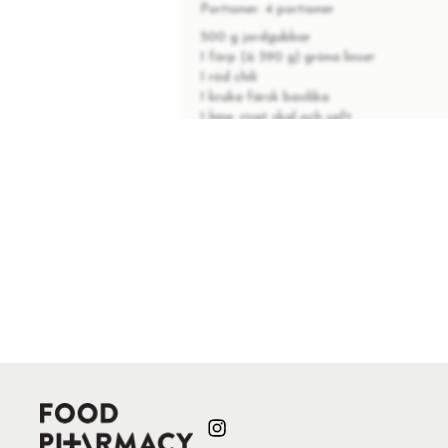
Portioner:
4 portioner
500 g jordgubbar
1 förp (à 390 g) gröna linser
1 röd chili
1 kruka färsk basilika
1 lime, rivet skal och saft
1 msk olivolja
1 msk honung
Salt & nymalen svartpeppar
1 förp fetaost (à 150 gram)
INSTRUKTIONER
1
Tvätta jordgubbarna och skär dem
2
Häll av linserna och skölj dem.
3
Hacka chilin och basilikan. Blanda 