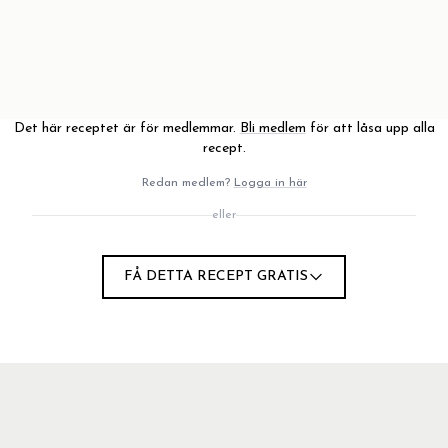
Det här receptet är för medlemmar.
Bli medlem
för att låsa upp alla
recept.
Redan medlem?
Logga in här
eller
FÅ DETTA RECEPT GRATIS
 i kvartar.
i en stor skål.