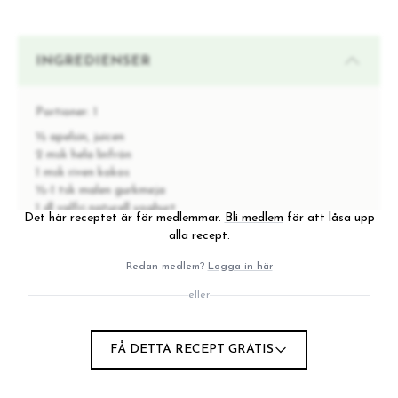
INGREDIENSER
Portioner:
1
½ apelsin, juicen
2 msk hela linfrön
1 msk riven kokos
½-1 tsk malen gurkmeja
1 dl valfri naturell yoghurt
Det här receptet är för medlemmar.
Bli medlem
för att låsa upp
alla recept.
Redan medlem?
Logga in här
INSTRUKTIONER
eller
Pressa apelsinjuicen i en skål och rör ihop med
1
linfrön, kokos, gurkmeja och yoghurt. Blanda väl.
FÅ DETTA RECEPT GRATIS
Häll över i ett glas och låt stå i kylen minst 2
2
timmar, gärna över natten.