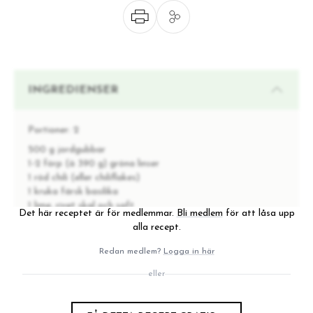
INGREDIENSER
Portioner:
2
500 g jordgubbar
1-2 förp (à 390 g) gröna linser
1 röd chili (eller chiliflakes)
1 kruka färsk basilika
1 lime, rivet skal och saft
Det här receptet är för medlemmar.
Bli medlem
för att låsa upp
1 msk olivolja
alla recept.
1 msk honung (frivilligt)
salt & nymalen svartpeppar
Redan medlem?
Logga in här
eller
INSTRUKTIONER