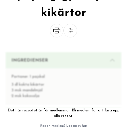
kikärtor
INGREDIENSER
Portioner:
1 pajskal
3 dl kokta kikärtor
3 msk mandelmjöl
2 msk kokosolja
Det här receptet är för medlemmar.
Bli medlem
för att låsa upp
INSTRUKTIONER
alla recept.
Redan medlem?
Logga in här