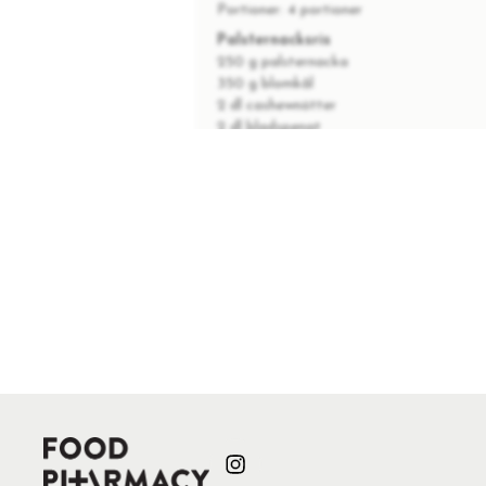
Portioner:
4 portioner
Palsternacksris
250 g palsternacka
350 g blomkål
2 dl cashewnötter
2 dl bladspenat
2 msk citronjuice
1 kruka koriander (30 gram)
1 tsk salt
0,5 msk olivolja
Sesamdipp
1 dl tahini (sesampasta)
3 msk agavesirap
3 msk tamari
4 msk citronjuice
1 nypa chilipulver eller mer efter smak
1 msk vita sesamfrön
PALSTERNACKSRIS