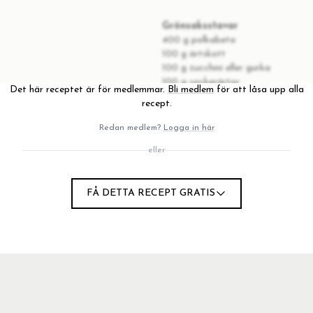
Grönsaksstavar
400 g polkabeta
100 g ärtskott
100 g zucchini eller gurka
100 g sockerärtor
Det här receptet är för medlemmar.
Bli medlem
för att låsa upp alla
4 st noriark
recept.
Redan medlem?
Logga in här
eller
FÅ DETTA RECEPT GRATIS