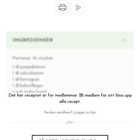
INGREDIENSER
Portioner:
16 stycken
1 dl pumpakärnor
1 dl solroskärnor
1 dl havregryn
1 dl kokosflingor
1 msk malen kanel
Det här receptet är för medlemmar.
Bli medlem
för att låsa upp
1 tsk vaniljpulver
alla recept.
2 krm havssalt
4 urkärnade dadlar, gärna medjooldadlar
Redan medlem?
Logga in här
2 msk ljus tahini
eller
1 msk kallpressad kokosolja