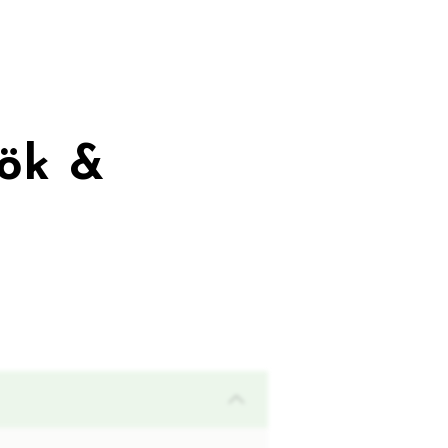
lök &