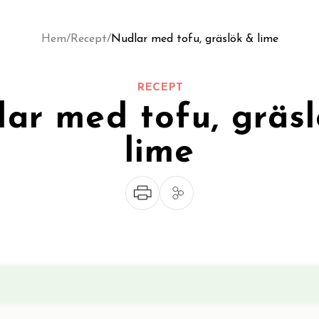
Hem
/
Recept
/
Nudlar med tofu, gräslök & lime
RECEPT
ar med tofu, gräs
lime