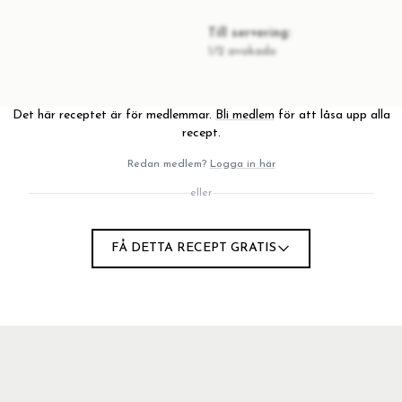
Till servering:
1/2 avokado
Det här receptet är för medlemmar.
Bli medlem
för att låsa upp alla
recept.
Redan medlem?
Logga in här
eller
FÅ DETTA RECEPT GRATIS
pinjonerna.
t vatten. Lägg i nudlarna och häng på ett durkslag eller sil