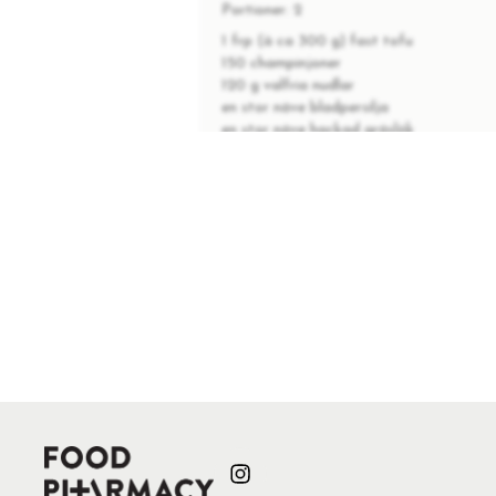
Portioner:
2
1 frp (à ca 300 g) fast tofu
150 champinjoner
120 g valfria nudlar
en stor näve bladpersilja
en stor näve hackad gräslök
ett knippe salladslök
1-2 lime, juice + zest
en nypa chiliflakes
2 vitlöksklyftor
2 msk tamarisoja
1 msk olivolja
salt & svartpeppar
INSTRUKTIONER
1
Skär tofun i kuber och skiva cham
Koka upp en kastrull med lättsalta