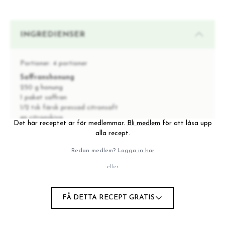
INGREDIENSER
Portioner:
4 portioner
Saffranshonung
250 g honung
1 paket saffran
1/2 tsk färsk pressad citronsaft
en citronskiva
Det här receptet är för medlemmar.
Bli medlem
för att låsa upp
alla recept.
Sötsalta pekannötter
2–3 dl råa pekannötter
Redan medlem?
Logga in här
1 msk ghee
2–3 msk lönnsirap
eller
en nypa kanel
en nypa havssalt
FÅ DETTA RECEPT GRATIS
Hummus med heta pumpafrön och
granatäpple
1 dl pumpafrön