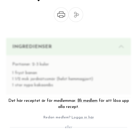
INGREDIENSER
Portioner:
2-3 kulor
1 fryst banan
1 1/2 msk jordnötssmör (helst hemmagjort)
1 stor nypa kakaonibs
Det här receptet är för medlemmar.
Bli medlem
för att låsa upp
INSTRUKTIONER
alla recept.
Redan medlem?
Logga in här
1
Mixa bananen och jordnötssmöret.
eller