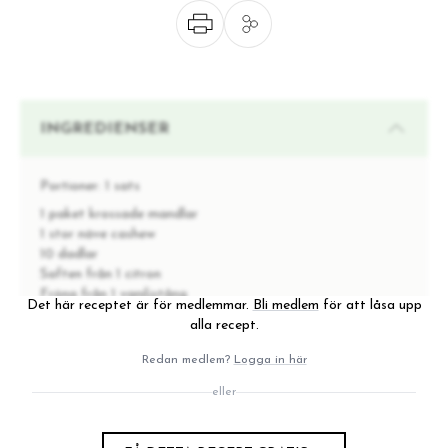
INGREDIENSER
Portioner:
1 sats
1 paket krossade mandlar
1 stor näve cashew
10 dadlar
Saften från 1 citron
Fröna från 1 vaniljstång
Det här receptet är för medlemmar.
Bli medlem
för att låsa upp
1 tsk lakritspulver
alla recept.
1-2 msk kokosolja
Redan medlem?
Logga in här
eller
INSTRUKTIONER