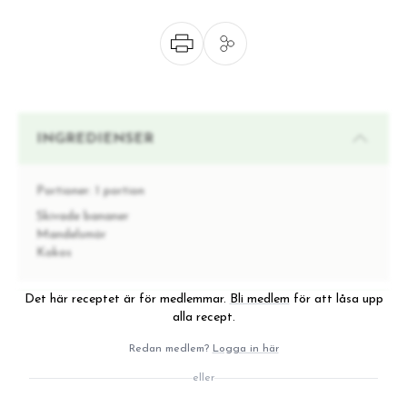
INGREDIENSER
Portioner:
1 portion
Skivade bananer
Mandelsmör
Kokos
Det här receptet är för medlemmar.
Bli medlem
för att låsa upp
INSTRUKTIONER
alla recept.
Redan medlem?
Logga in här
Öppna kylen och ta ut en tallrik med skivade
1
eller
bananer rullade i mandelsmör och kokos.